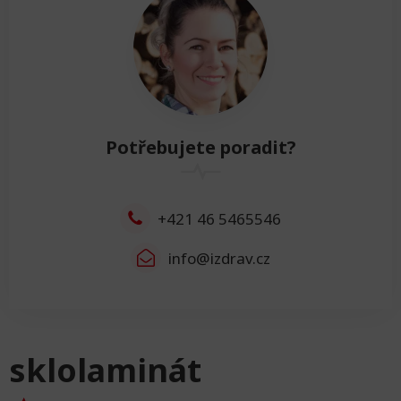
Výška
Výška
0cm
Resetovat
Šířka
Potřebujete poradit?
Šířka
0cm
Resetovat
+421 46 5465546
info@izdrav.cz
sklolaminát