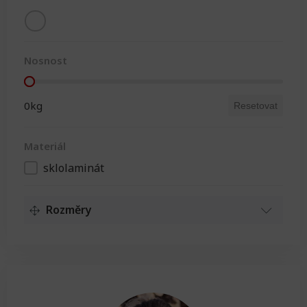
Barva
Nosnost
Nosnost
0kg
Resetovat
Materiál
sklolaminát
Materiál
Rozměry
Délka
Délka
355cm
Resetovat