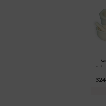
Ker
Ideální p
324