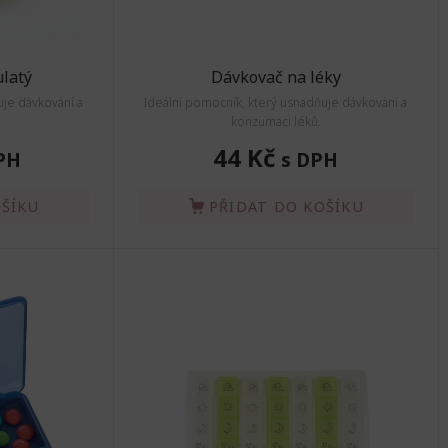
latý
Dávkovač na léky
uje dávkování a
Ideální pomocník, který usnadňuje dávkování a
konzumaci léků.
44 Kč
PH
s DPH
OŠÍKU
PŘIDAT DO KOŠÍKU