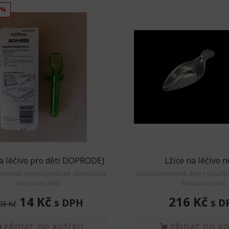
6%
na léčivo pro děti DOPRODEJ
Lžíce na léčivo n
omocník, který usnadňuje dávkování a
Ideální pomocník, který usnadň
konzumaci léků.
konzumaci léků.
14 Kč
216 Kč
s DPH
s D
03 Kč
PŘIDAT DO KOŠÍKU
PŘIDAT DO K