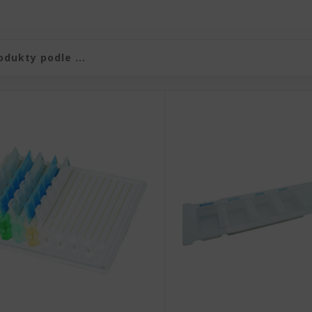
duktů
produktů