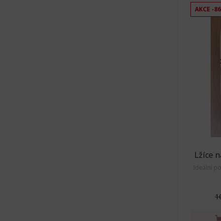
AKCE -8
Lžíce 
Ideální p
1