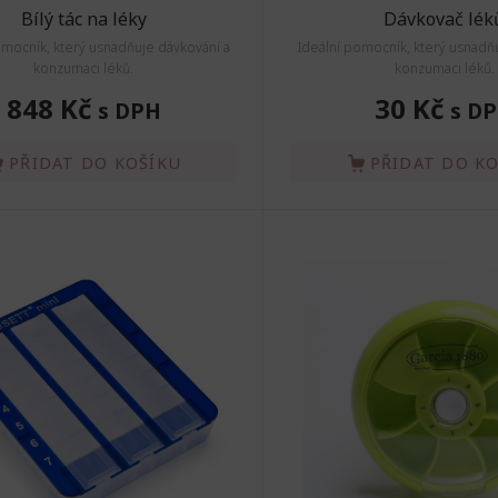
Bílý tác na léky
Dávkovač lék
omocník, který usnadňuje dávkování a
Ideální pomocník, který usnadň
konzumaci léků.
konzumaci léků.
848 Kč
30 Kč
s DPH
s D
PŘIDAT DO KOŠÍKU
PŘIDAT DO K