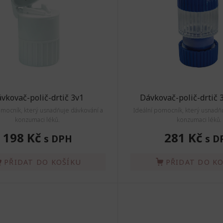
vkovač-polič-drtič 3v1
Dávkovač-polič-drtič 
omocník, který usnadňuje dávkování a
Ideální pomocník, který usnadň
konzumaci léků.
konzumaci léků.
198 Kč
281 Kč
s DPH
s D
PŘIDAT DO KOŠÍKU
PŘIDAT DO K