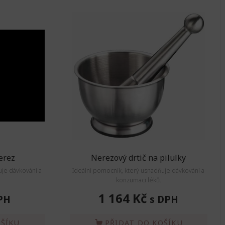
erez
Nerezový drtič na pilulky
uje dávkování a
Ideální pomocník, který usnadňuje dávkování a
konzumaci léků.
1 164 Kč
PH
s DPH
OŠÍKU
PŘIDAT DO KOŠÍKU