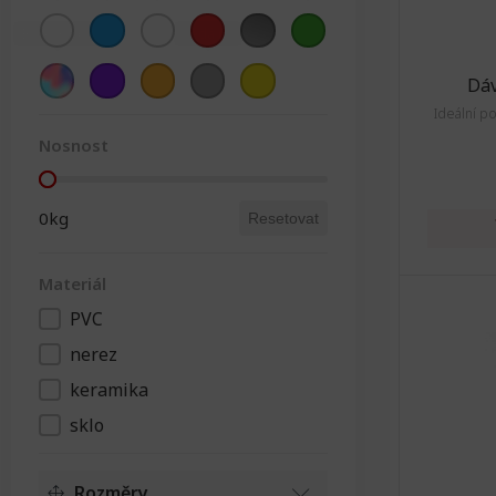
Barva
Barevná
Fialová
(1)
Oranžová
(1)
Šedá
(1)
(1)
Žlutá
(1)
Dáv
Ideální p
Nosnost
Nosnost
0kg
Resetovat
Materiál
PVC
Materiál
nerez
keramika
sklo
Rozměry