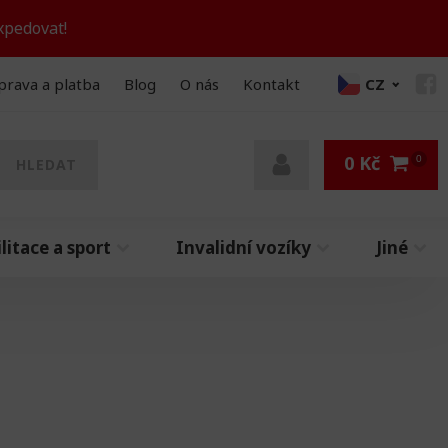
xpedovat!
prava a platba
Blog
O nás
Kontakt
CZ
0
Kč
HLEDAT
litace a sport
Invalidní vozíky
Jiné