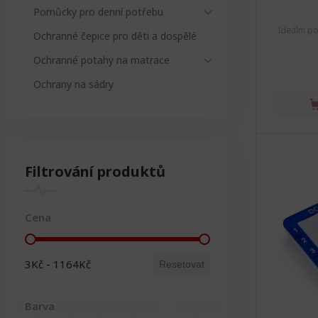
Pomůcky pro denní potřebu
Ideální p
Ochranné čepice pro děti a dospělé
Ochranné potahy na matrace
Ochrany na sádry
Filtrování produktů
Cena
Cena
3Kč - 1164Kč
Resetovat
Barva
Bílá
(9)
Modrá
Průsvitná
(8)
Červená
(4)
Stříbrná
(3)
Zelená
(3)
(3)