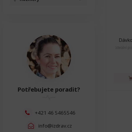
Délka
Délka
8cm - 65cm
Resetovat
Dávko
Výška
Ideální p
Výška
1cm - 25cm
Resetovat
Šířka
Potřebujete poradit?
Šířka
2cm - 75cm
Resetovat
+421 46 5465546
info@izdrav.cz