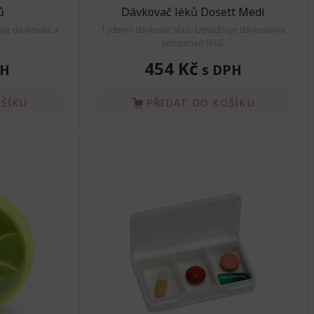
ů
Dávkovač léků Dosett Medi
uje dávkování a
Týdenní dávkovač léků. Usnadňuje dávkování a
konzumaci léků.
454 Kč
PH
s DPH
OŠÍKU
PŘIDAT DO KOŠÍKU