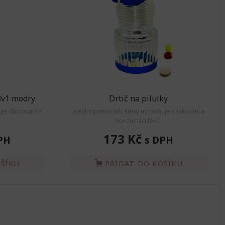
3v1 modry
Drtič na pilulky
uje dávkování a
Ideální pomocník, který usnadňuje dávkování a
konzumaci léků.
173 Kč
PH
s DPH
OŠÍKU
PŘIDAT DO KOŠÍKU