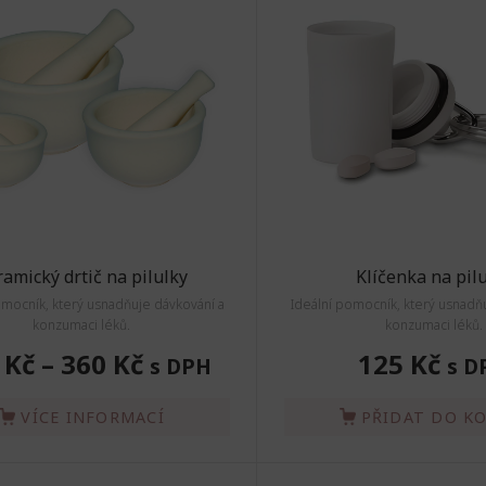
amický drtič na pilulky
Klíčenka na pil
omocník, který usnadňuje dávkování a
Ideální pomocník, který usnadň
konzumaci léků.
konzumaci léků.
 Kč
–
360 Kč
125 Kč
s DPH
s D
VÍCE INFORMACÍ
PŘIDAT DO K