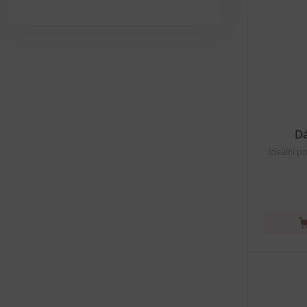
Dá
Ideální p