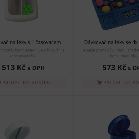
vač na léky s 1 časovačem
Dávkovač na léky se 4x
omocník, který usnadňuje dávkování a
Ideální pomocník, který usnadň
konzumaci léků.
konzumaci léků.
513 Kč
573 Kč
s DPH
s D
PŘIDAT DO KOŠÍKU
PŘIDAT DO K