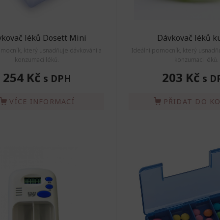
kovač léků Dosett Mini
Dávkovač léků ku
omocník, který usnadňuje dávkování a
Ideální pomocník, který usnadň
konzumaci léků.
konzumaci léků.
254 Kč
203 Kč
s DPH
s D
VÍCE INFORMACÍ
PŘIDAT DO K