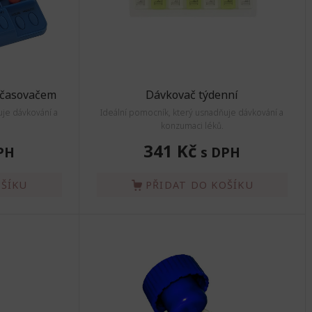
 časovačem
Dávkovač týdenní
uje dávkování a
Ideální pomocník, který usnadňuje dávkování a
konzumaci léků.
341 Kč
PH
s DPH
OŠÍKU
PŘIDAT DO KOŠÍKU