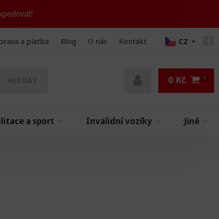
xpedovat!
prava a platba
Blog
O nás
Kontakt
CZ
0
Kč
HLEDAT
litace a sport
Invalidní vozíky
Jiné