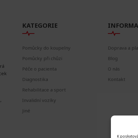
KATEGORIE
INFORMA
Pomůcky do koupelny
Doprava a pl
Pomůcky při chůzi
Blog
erá
Péče o pacienta
O nás
ůcek
Diagnostika
Kontakt
Rehabilitace a sport
,
Invalidní vozíky
Jiné
K poskytová