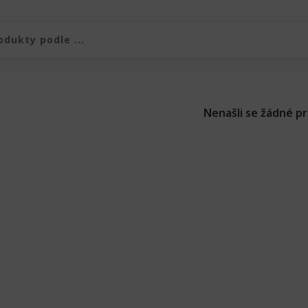
duktů
produktů
Nenašli se žádné p