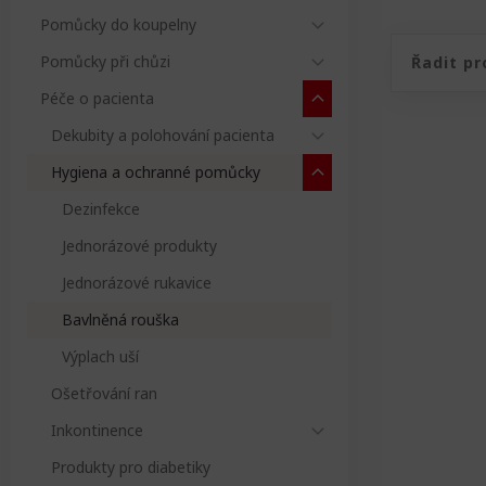
Koncovky na hole
la a židle
 a
ální kapsy
ivé a hřejivé
idní vozíky
Pomůcky do koupelny
cky pro
Řazení pro
oupelny
áky
ukty
Doplňky k toaletním
Řazení 
Pomůcky při chůzi
í potřebu
adní díly na
křeslům
covače do vany
astické míče
Péče o pacienta
idní vozíky
anné čepice pro
Dekubity a polohování pacienta
a dospělé
áky
ožky na cvičení
tní
Hygiena a ochranné pomůcky
ušenství k
anné
ňky do
í a činky
lidním vozíkům
Dezinfekce
hy na
elny
ace
Jednorázové produkty
čky do
lidního vozíku
Jednorázové rukavice
any na sádry
Bavlněná rouška
zdové rampy a
Výplach uší
osní podložky
Ošetřování ran
Inkontinence
Produkty pro diabetiky