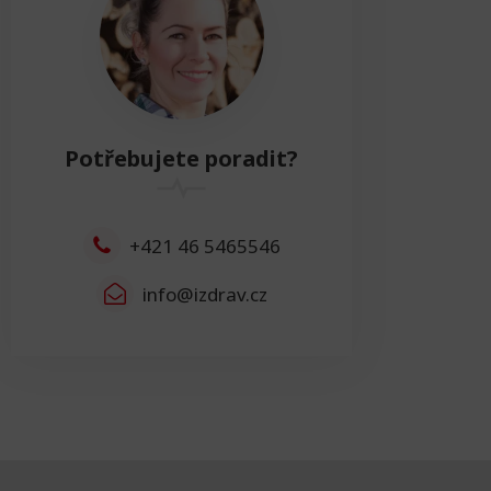
Výška
0cm
Resetovat
Šířka
Potřebujete poradit?
Šířka
0cm
Resetovat
+421 46 5465546
info@izdrav.cz