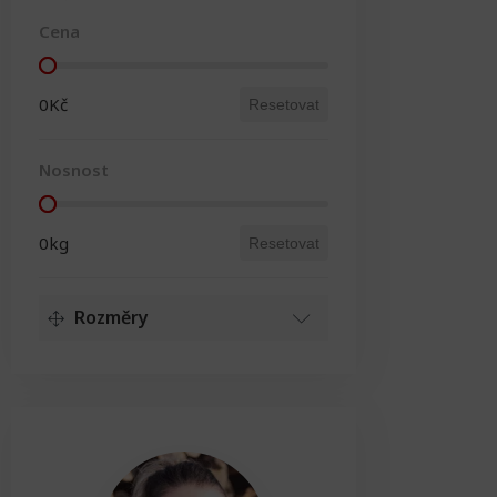
Cena
Cena
0Kč
Resetovat
Nosnost
Nosnost
0kg
Resetovat
Rozměry
Délka
Délka
0cm
Resetovat
Výška