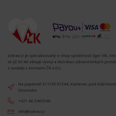
Izdrav.cz je specializovaný e-shop společnosti Igor Vlk, kt
se již 30 let věnuje vývoji a distribuci zdravotnických pom
v souladu s normami ČR a EU.
Na papiereň 317/39 97244, Kamenec pod Vtáčnikom
Slovensko
+421 46 5465546
info@izdrav.cz