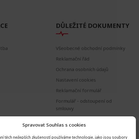
CE
DŮLEŽITÉ DOKUMENTY
atba
Všeobecné obchodní podmínky
Reklamační řád
Ochrana osobních údajů
Nastavení cookies
Reklamační formulář
Formulář - odstoupení od
smlouvy
Odstoupení od smlouvy
Spravovat Souhlas s cookies
ní těch nejlepších zkušeností používáme technologie, jako jsou soubory