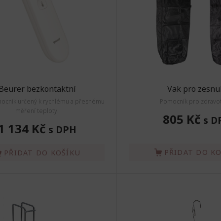
Beurer bezkontaktní
Vak pro zesnu
mocník určený k rychlému a přesnému
Pomocník pro zdravot
měření teploty.
805 Kč
s D
1 134 Kč
s DPH
PŘIDAT DO K
PŘIDAT DO KOŠÍKU