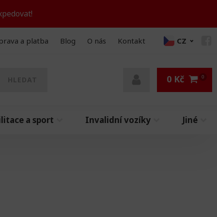
xpedovat!
prava a platba
Blog
O nás
Kontakt
CZ
0
Kč
HLEDAT
litace a sport
Invalidní vozíky
Jiné