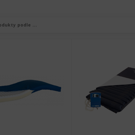
duktů
produktů