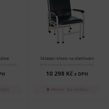
láhve
Skládací křeslo na ošetřování
ní pacienty.
Skvělý pomocník na ošetřování pacientů.
10 298 Kč
PH
s DPH
OŠÍKU
PŘIDAT DO KOŠÍKU