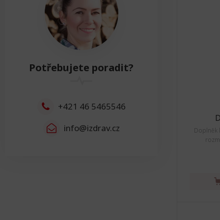
Výška
4cm - 174cm
Resetovat
Šířka
Potřebujete poradit?
Šířka
7cm - 200cm
Resetovat
+421 46 5465546
D
info@izdrav.cz
Doplněk 
rozmě