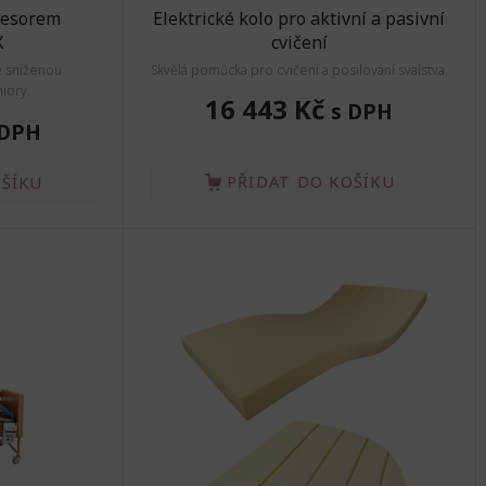
resorem
Elektrické kolo pro aktivní a pasivní
X
cvičení
e sníženou
Skvělá pomůcka pro cvičení a posilování svalstva.
iory.
16 443 Kč
s DPH
 DPH
PŘIDAT DO KOŠÍKU
OŠÍKU