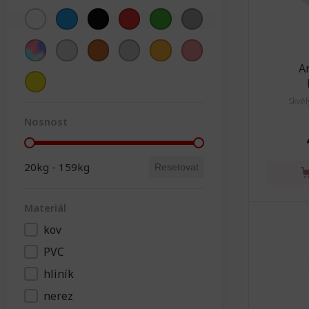
Barva
Barevná
Chromová
(1)
Hnědá
(1)
(1)
Ocelová
Oranžová
(1)
Růžová
(1)
(1)
Žlutá
(1)
A
Skvěl
Nosnost
Nosnost
20kg - 159kg
Resetovat
Materiál
kov
Materiál
PVC
hliník
nerez