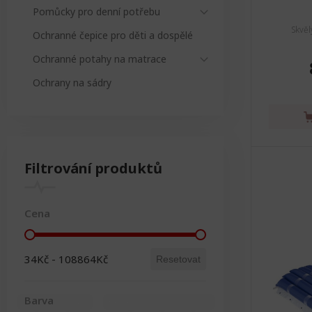
Pomůcky pro denní potřebu
Skvěl
Ochranné čepice pro děti a dospělé
Ochranné potahy na matrace
Ochrany na sádry
Filtrování produktů
Cena
Cena
34Kč - 108864Kč
Resetovat
Barva
Bílá
(9)
Modrá
(7)
Černá
(3)
Červená
Zelená
(3)
(3)
Šedá
(2)