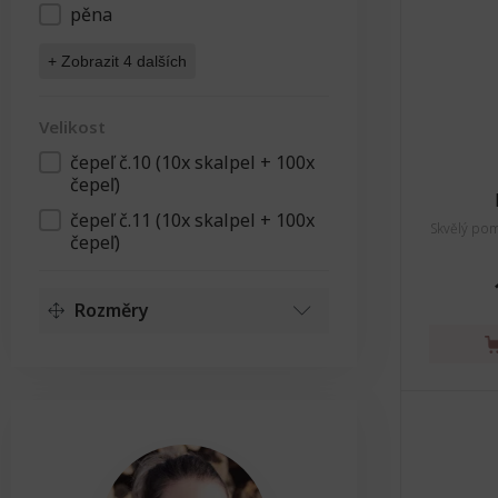
pěna
+ Zobrazit 4 dalších
Velikost
čepeľ č.10 (10x skalpel + 100x
Velikost
čepeľ)
čepeľ č.11 (10x skalpel + 100x
Skvělý po
čepeľ)
Rozměry
Délka
Délka
9cm - 200cm
Resetovat
Výška