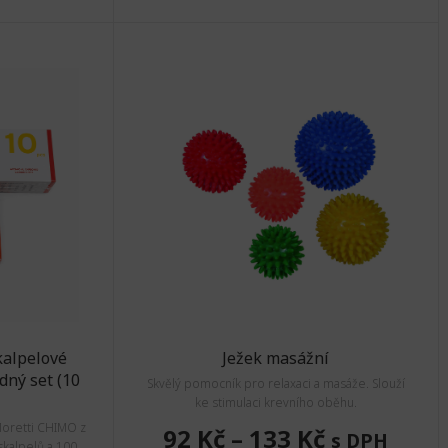
kalpelové
Ježek masážní
dný set (10
Skvělý pomocník pro relaxaci a masáže. Slouží
ke stimulaci krevního oběhu.
Moretti CHIMO z
92 Kč
–
133 Kč
s DPH
kalpelů a 100...