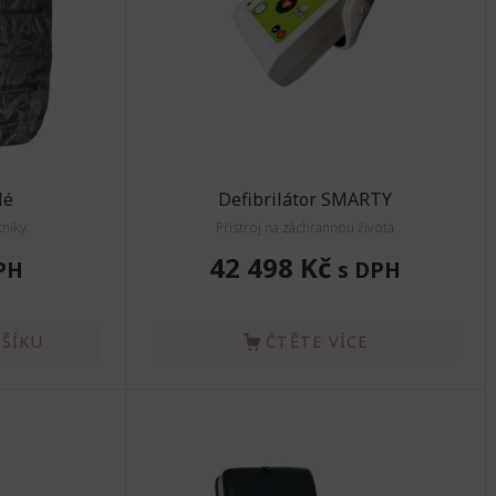
lé
Defibrilátor SMARTY
níky.
Přístroj na záchrannou života
42 498 Kč
PH
s DPH
OŠÍKU
ČTĚTE VÍCE