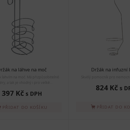
ržák na láhve na moč
Držák na infuzní 
k lahvím na moč. Má přizpůsobitelné
Skvělý pomocník pro nemocnič
ry, a tak je vhodný i pro velké...
824 Kč
s D
397 Kč
s DPH
PŘIDAT DO K
PŘIDAT DO KOŠÍKU