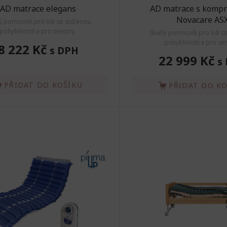
AD matrace elegans
AD matrace s komp
Novacare AS
ý pomocník pro lidi se sníženou
pohyblivostí a pro seniory.
Skvělý pomocník pro lidi s
pohyblivostí a pro sen
8 222 Kč
s DPH
22 999 Kč
s
PŘIDAT DO KOŠÍKU
PŘIDAT DO K