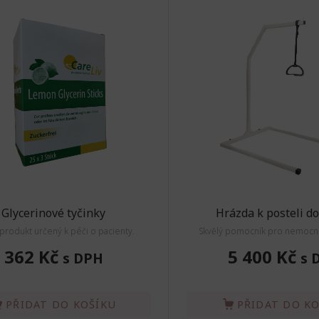
Glycerinové tyčinky
Hrázda k posteli d
 produkt určený k péči o pacienty.
Skvělý pomocník pro nemocnič
362 Kč
5 400 Kč
s DPH
s 
PŘIDAT DO KOŠÍKU
PŘIDAT DO K