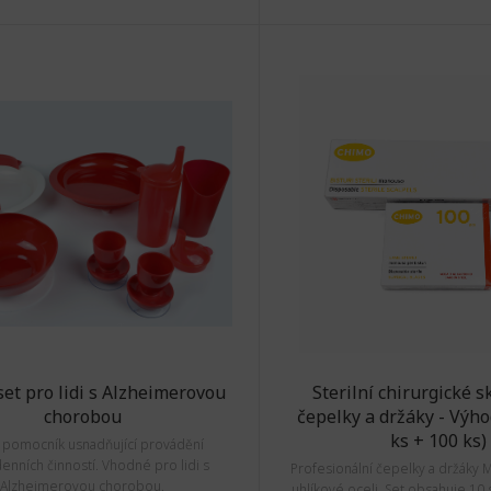
 set pro lidi s Alzheimerovou
Sterilní chirurgické s
chorobou
čepelky a držáky - Výho
ks + 100 ks)
ý pomocník usnadňující provádění
enních činností. Vhodné pro lidi s
Profesionální čepelky a držáky 
Alzheimerovou chorobou.
uhlíkové oceli. Set obsahuje 10 s