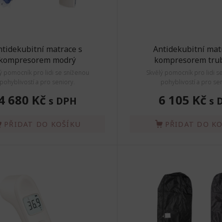
ntidekubitní matrace s
Antidekubitní mat
kompresorem modrý
kompresorem tru
ý pomocník pro lidi se sníženou
Skvělý pomocník pro lidi s
pohyblivostí a pro seniory.
pohyblivostí a pro sen
4 680 Kč
6 105 Kč
s DPH
s 
PŘIDAT DO KOŠÍKU
PŘIDAT DO K