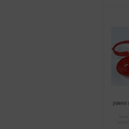
Jídelní
Skvěl
každod