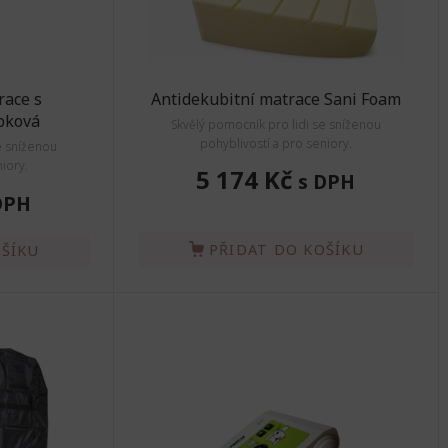
race s
Antidekubitní matrace Sani Foam
bková
Skvělý pomocník pro lidi se sníženou
pohyblivostí a pro seniory.
e sníženou
iory.
5 174 Kč
s DPH
DPH
PŘIDAT DO KOŠÍKU
OŠÍKU