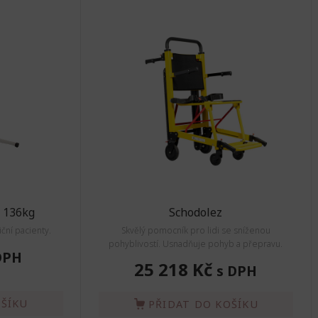
o 136kg
Schodolez
ní pacienty.
Skvělý pomocník pro lidi se sníženou
pohyblivostí. Usnadňuje pohyb a přepravu.
DPH
25 218 Kč
s DPH
OŠÍKU
PŘIDAT DO KOŠÍKU