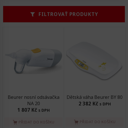
Zvedáky
Oddechová křesla
Podložky na cvičení
Sedačky do invalidního vozíku
FILTROVAŤ PRODUKTY
Doplňky do koupelny
Alarm
Závaží a činky
Nájezdové rampy a přenosní podložky
Fixace pacienta
Oděvy
Beurer nosní odsávačka
Dětská váha Beurer BY 80
NA 20
2 382 Kč
s DPH
1 807 Kč
s DPH
PŘIDAT DO KOŠÍKU
PŘIDAT DO KOŠÍKU