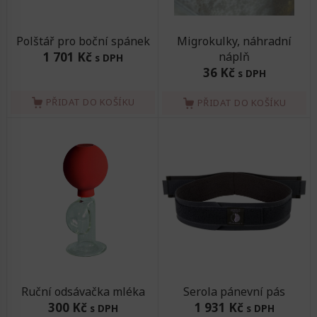
Polštář pro boční spánek
Migrokulky, náhradní
1 701 Kč
náplň
s DPH
36 Kč
s DPH
PŘIDAT DO KOŠÍKU
PŘIDAT DO KOŠÍKU
Ruční odsávačka mléka
Serola pánevní pás
300 Kč
1 931 Kč
s DPH
s DPH