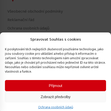
Všeobecné obchodní podmínky
Reklamační řád
Ochrana osobních údajů
Nastavení cookies
Spravovat Souhlas s cookies
Reklamační formulář
K poskytování těch nejlepších zkušeností používáme technologie, jako
Formulář - odstoupení od smlouvy
jsou soubory cookie pro ukládání a/nebo přístup k informacím o
zařízení.
Souhlas s těmito technologiemi nám umožní zpracovávat
Odstoupení od smlouvy
údaje, jako je chování při procházení nebo jedinečné ID na této stránce.
Nesouhlas nebo odvolání souhlasu může nepříznivě ovlivnit určité
vlastnosti a funkce.
Přijmout
Všechna práva vyhrazena © Igor Vlk - soukromá firma 2016 -
Zobrazit předvolby
2026
Vytvořila digitální agentura
Ametica
.
Ochrana osobních údajů