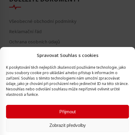
Všeobecné obchodní podmínky
Reklamační řád
Ochrana osobních údajů
Nastavení cookies
Spravovat Souhlas s cookies
Reklamační formulář
K poskytování těch nejlepších zkušeností používáme technologie, jako
Formulář - odstoupení od smlouvy
jsou soubory cookie pro ukládání a/nebo přístup k informacím o
zařízení.
Souhlas s těmito technologiemi nám umožní zpracovávat
Odstoupení od smlouvy
údaje, jako je chování při procházení nebo jedinečné ID na této stránce.
Nesouhlas nebo odvolání souhlasu může nepříznivě ovlivnit určité
vlastnosti a funkce.
Přijmout
Všechna práva vyhrazena © Igor Vlk - soukromá firma 2016 -
Zobrazit předvolby
2026