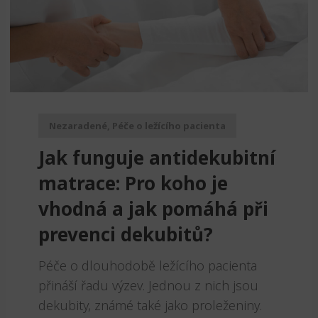
Zvedáky
Oddechová křesla
Podložky na cvičení
Sedačky do invalidního vozíku
Pomůcky pro denní potřebu
Doplňky do koupelny
Alarm
Závaží a činky
Nájezdové rampy a přenosní podložky
Ochranné čepice pro děti a dospělé
Fixace pacienta
Ochranné potahy na matrace
Nezaradené
,
Péče o ležícího pacienta
Oděvy
Ochrany na sádry
Jak funguje antidekubitní
matrace: Pro koho je
vhodná a jak pomáhá při
prevenci dekubitů?
Péče o dlouhodobě ležícího pacienta
přináší řadu výzev. Jednou z nich jsou
dekubity, známé také jako proleženiny.