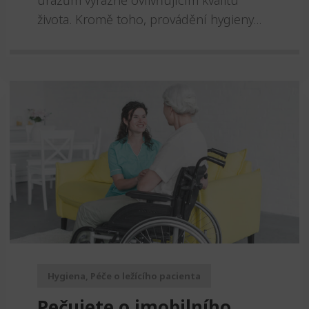
života. Kromě toho, provádění hygieny...
Hygiena
,
Péče o ležícího pacienta
Pečujete o imobilního