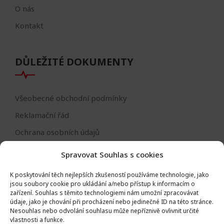
O nás
Kontakt
DŮLEŽITÉ DOKUMENTY
Všeobecné obchodní podmínky
Reklamační řád
Ochrana osobních údajů
Nastavení cookies
Spravovat Souhlas s cookies
Reklamační formulář
K poskytování těch nejlepších zkušeností používáme technologie, jako
Formulář - odstoupení od smlouvy
jsou soubory cookie pro ukládání a/nebo přístup k informacím o
zařízení.
Souhlas s těmito technologiemi nám umožní zpracovávat
Odstoupení od smlouvy
údaje, jako je chování při procházení nebo jedinečné ID na této stránce.
Nesouhlas nebo odvolání souhlasu může nepříznivě ovlivnit určité
vlastnosti a funkce.