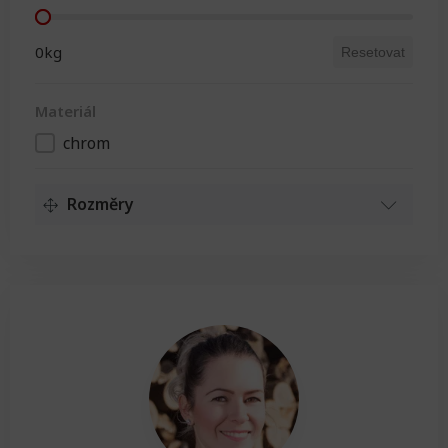
Nosnost
0kg
Resetovat
Materiál
chrom
Materiál
Rozměry
Délka
Délka
0cm
Resetovat
Výška
Výška
0cm
Resetovat