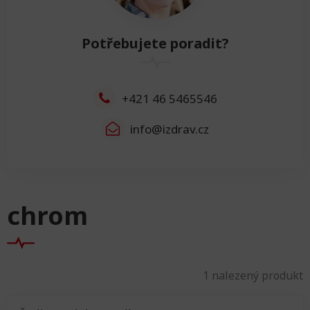
Šířka
Potřebujete poradit?
Šířka
0cm
Resetovat
+421 46 5465546
info@izdrav.cz
chrom
1 nalezený produkt
Řazení produktů