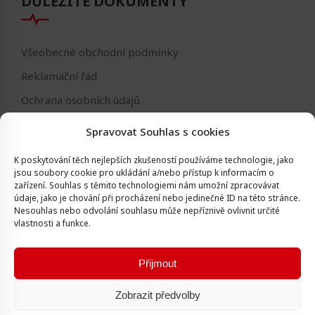
DŮLEŽITÉ DOKUMENTY
Všeobecné obchodní podmínky
Reklamační řád
Ochrana osobních údajů
Nastavení cookies
Spravovat Souhlas s cookies
Reklamační formulář
K poskytování těch nejlepších zkušeností používáme technologie, jako
Formulář - odstoupení od smlouvy
jsou soubory cookie pro ukládání a/nebo přístup k informacím o
zařízení.
Souhlas s těmito technologiemi nám umožní zpracovávat
Odstoupení od smlouvy
údaje, jako je chování při procházení nebo jedinečné ID na této stránce.
Nesouhlas nebo odvolání souhlasu může nepříznivě ovlivnit určité
vlastnosti a funkce.
Přijmout
Všechna práva vyhrazena © Igor Vlk - soukromá firma 2016 -
Zobrazit předvolby
2026