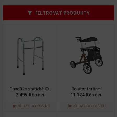
Zvedáky
Oddechová křesla
Podložky na cvičení
Sedačky do invalidního vozíku
Pomůcky pro denní potřebu
FILTROVAŤ PRODUKTY
Doplňky do koupelny
Alarm
Závaží a činky
Nájezdové rampy a přenosní podložky
Ochranné čepice pro děti a dospělé
Fixace pacienta
Ochranné potahy na matrace
Oděvy
Ochrany na sádry
Chodítko statické XXL
Rolátor terénní
2 495 Kč
11 124 Kč
s DPH
s DPH
PŘIDAT DO KOŠÍKU
PŘIDAT DO KOŠÍKU