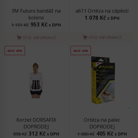
3M Futuro bandáž na
a611 Ortéza na zápěstí
koleno
1 078 Kč
s DPH
953 Kč
1 151 Kč
s DPH
VÍCE INFORMACÍ
VÍCE INFORMACÍ
AKCE -65%
AKCE -63%
Korzet DORSAFIX
Ortéza na palec
DOPRODEJ
DOPRODEJ
312 Kč
405 Kč
898 Kč
s DPH
1 080 Kč
s DPH