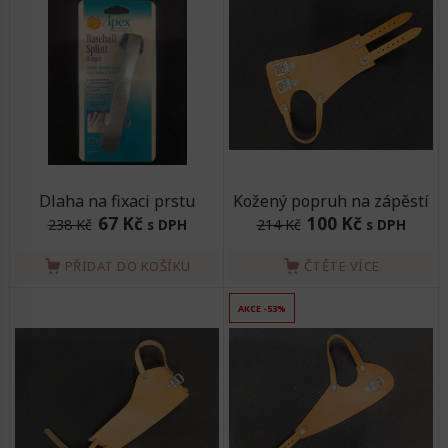
Dlaha na fixaci prstu
Kožený popruh na zápěstí
67 Kč
100 Kč
238 Kč
s DPH
214 Kč
s DPH
PŘIDAT DO KOŠÍKU
ČTĚTE VÍCE
AKCE -53%