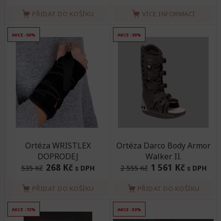
PŘIDAT DO KOŠÍKU
VÍCE INFORMACÍ
AKCE -50%
AKCE -39%
Ortéza WRISTLEX
Ortéza Darco Body Armor
DOPRODEJ
Walker II.
268 Kč
1 561 Kč
535 Kč
s DPH
2 555 Kč
s DPH
PŘIDAT DO KOŠÍKU
PŘIDAT DO KOŠÍKU
AKCE -72%
AKCE -53%