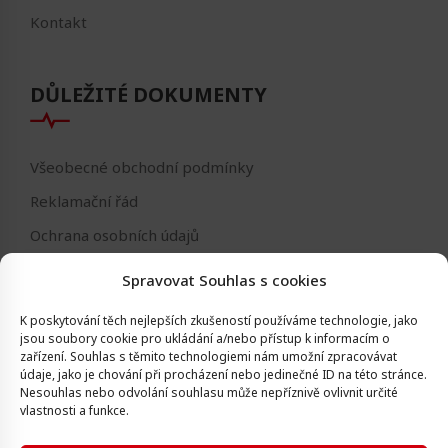
Kontakt
DŮLEŽITÉ DOKUMENTY
Všeobecné obchodní podmínky
Reklamační řád
Ochrana osobních údajů
Nastavení cookies
Spravovat Souhlas s cookies
Reklamační formulář
K poskytování těch nejlepších zkušeností používáme technologie, jako
Formulář - odstoupení od smlouvy
jsou soubory cookie pro ukládání a/nebo přístup k informacím o
zařízení.
Souhlas s těmito technologiemi nám umožní zpracovávat
Odstoupení od smlouvy
údaje, jako je chování při procházení nebo jedinečné ID na této stránce.
Nesouhlas nebo odvolání souhlasu může nepříznivě ovlivnit určité
vlastnosti a funkce.