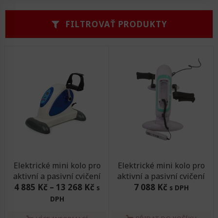
Zvedáky
Oddechová křesla
Sedačky do invalidního vozíku
Pomůcky pro denní potřebu
FILTROVAŤ PRODUKTY
Doplňky do koupelny
Alarm
Nájezdové rampy a přenosní podložky
Ochranné čepice pro děti a dospělé
Fixace pacienta
Ochranné potahy na matrace
Oděvy
Ochrany na sádry
Elektrické mini kolo pro
Elektrické mini kolo pro
aktivní a pasivní cvičení
aktivní a pasivní cvičení
4 885 Kč
–
13 268 Kč
7 088 Kč
s
s DPH
DPH