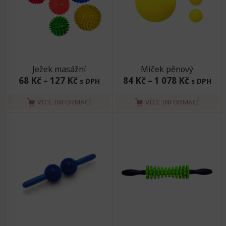
Ježek masážní
Míček pěnový
68 Kč
–
127 Kč
84 Kč
–
1 078 Kč
s DPH
s DPH
VÍCE INFORMACÍ
VÍCE INFORMACÍ