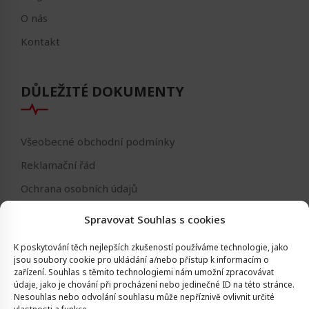
O nás
Kontakt
DŮLEŽITÉ DOKUMENTY
Všeobecné obchodní podmínky
Reklamační řád
Ochrana osobních údajů
Nastavení cookies
Spravovat Souhlas s cookies
Reklamační formulář
K poskytování těch nejlepších zkušeností používáme technologie, jako
Formulář - odstoupení od smlouvy
jsou soubory cookie pro ukládání a/nebo přístup k informacím o
zařízení.
Souhlas s těmito technologiemi nám umožní zpracovávat
Odstoupení od smlouvy
údaje, jako je chování při procházení nebo jedinečné ID na této stránce.
Nesouhlas nebo odvolání souhlasu může nepříznivě ovlivnit určité