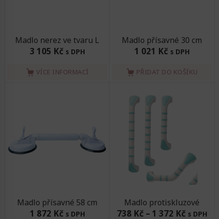
Madlo nerez ve tvaru L
Madlo přísavné 30 cm
3 105 Kč
1 021 Kč
s DPH
s DPH
VÍCE INFORMACÍ
PŘIDAT DO KOŠÍKU
Madlo přísavné 58 cm
Madlo protiskluzové
1 872 Kč
738 Kč
–
1 372 Kč
s DPH
s DPH