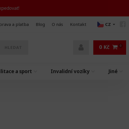
xpedovat!
prava a platba
Blog
O nás
Kontakt
CZ
0
Kč
HLEDAT
litace a sport
Invalidní vozíky
Jiné