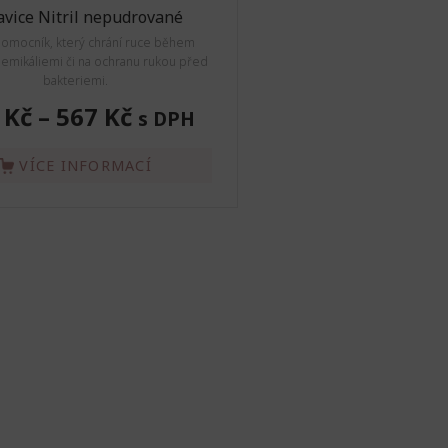
vice Nitril nepudrované
pomocník, který chrání ruce během
hemikáliemi či na ochranu rukou před
bakteriemi.
 Kč
–
567 Kč
s DPH
VÍCE INFORMACÍ