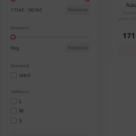
Cena
Ruka
171Kč - 567Kč
Resetovat
Skvělý 
práce s c
Nosnost
171
Nosnost
0kg
Resetovat
Materiál
nitril
Materiál
Velikost
L
Velikost
M
S