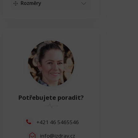
Rozměry
Délka
Délka
0cm
Resetovat
Výška
Výška
0cm
Resetovat
Šířka
Potřebujete poradit?
Šířka
0cm
Resetovat
+421 46 5465546
info@izdrav.cz