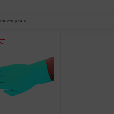
duktů
produktů
1%