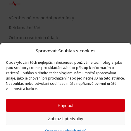
Všeobecné obchodní podmínky
Reklamační řád
Ochrana osobních údajů
Nastavení cookies
Spravovat Souhlas s cookies
Reklamační formulář
K poskytování těch nejlepších zkušeností používáme technologie, jako
Formulář - odstoupení od smlouvy
jsou soubory cookie pro ukládání a/nebo přístup k informacím o
zařízení.
Souhlas s těmito technologiemi nám umožní zpracovávat
Odstoupení od smlouvy
údaje, jako je chování při procházení nebo jedinečné ID na této stránce.
Nesouhlas nebo odvolání souhlasu může nepříznivě ovlivnit určité
vlastnosti a funkce.
Přijmout
Všechna práva vyhrazena © Igor Vlk - soukromá firma 2016 -
Zobrazit předvolby
2026
Vytvořila digitální agentura
Ametica
.
Ochrana osobních údajů