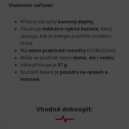
Vlastnosti zařízení:
Přístroj má velký
barevný displej
,
Obsahuje
indikátor vybité baterie,
který
ukazuje, kdy je energie pulzního oximetru
nízká,
Má
velmi praktické rozměry
61x36x32mm,
Může se používat nejen
doma, ale i venku
,
Váha přístroje je
57 g
,
Součástí balení je
pouzdro na opasek a
řemínek
.
Vhodné dokoupit: