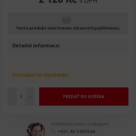
s DPH
Tento produkt není hrazen zdravotní pojišťovnou.
Detailní informace:
Dostupné na objednávku
-
+
PRIDAŤ DO KOŠÍKA
Beurer
pulzní
oxymetr
PO
Potřebujete pomoc s nákupem?
30
množství
+421 46 5465546