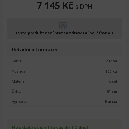
7 145
Kč
s DPH
Tento produkt není hrazen zdravotní pojišťovnou.
Detailní informace:
Barva:
černá
Nosnost:
100 kg
Materiál:
ocel
Šířka:
61 cm
Výrobce:
García
Na skladě už jen 1 (u vás do 1-2 dnů)