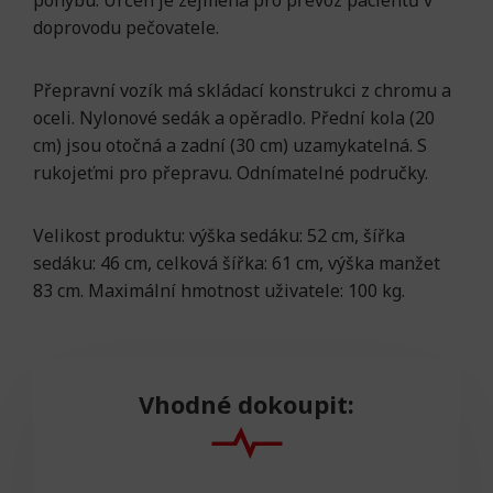
pohybu. Určen je zejména pro převoz pacientů v
doprovodu pečovatele.
Přepravní vozík má skládací konstrukci z chromu a
oceli. Nylonové sedák a opěradlo. Přední kola (20
cm) jsou otočná a zadní (30 cm) uzamykatelná. S
rukojeťmi pro přepravu. Odnímatelné područky.
Velikost produktu: výška sedáku: 52 cm, šířka
sedáku: 46 cm, celková šířka: 61 cm, výška manžet
83 cm. Maximální hmotnost uživatele: 100 kg.
Vhodné dokoupit: