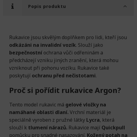
Popis produktu
Rukavice jsou skvělým doplňkem pro lidi, kteří jsou
odkázáni na invalidní vozík
. Slouží jako
bezpečnostní
ochrana vůči odřeninám a
předcházejí vzniku jiných zranění, která mohou
vzniknout při pohonu vozíku. Rukavice také
poskytují
ochranu před nečistotami
.
Proč si pořídit rukavice Argon?
Tento model rukavic má
gelové vložky na
namáhané oblasti dlaní.
Vrchní materiál je
speciálně vyroben z pružné látky
Lycra
, která
slouží k
tlumení nárazů.
Rukavice mají
Quickpull
pomůcku pro snadné nasazování.
Kožený potah na