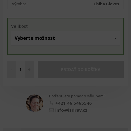
Výrobce:
Chiba Gloves
Velikost
-
+
PRIDAŤ DO KOŠÍKA
Rukavice
pro
vozíčkáře
ARGON
Potřebujete pomoc s nákupem?
množství
+421 46 5465546
info@izdrav.cz