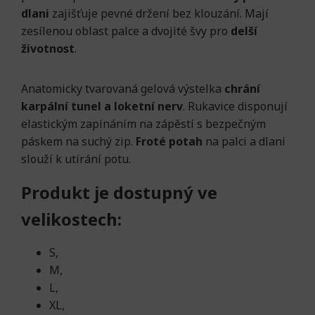
dlani
zajišťuje pevné držení bez klouzání. Mají
zesílenou oblast palce a dvojité švy pro
delší
životnost
.
Anatomicky tvarovaná gelová výstelka
chrání
karpální tunel a loketní nerv
. Rukavice disponují
elastickým zapínáním na zápěstí s bezpečným
páskem na suchý zip.
Froté potah
na palci a dlani
slouží k utírání potu.
Produkt je dostupný ve
velikostech:
S,
M,
L,
XL,