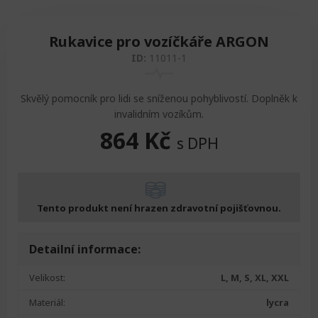
Rukavice pro vozíčkáře ARGON
ID:
11011-1
Skvělý pomocník pro lidi se sníženou pohyblivostí. Doplněk k
invalidním vozíkům.
864
Kč
s DPH
Tento produkt není hrazen zdravotní pojišťovnou.
Detailní informace:
Velikost:
L, M, S, XL, XXL
Materiál:
lycra