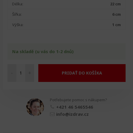
Délka:
22 cm
Šířka:
6 cm
Výška:
1 cm
Na skladě (u vás do 1-2 dnů)
-
+
PRIDAŤ DO KOŠÍKA
Dávkovač
léků
množství
Potřebujete pomoc s nákupem?
+421 46 5465546
info@izdrav.cz