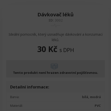
Zvedáky
Oddechová křesla
Podložky na cvičení
Sedačky do invalidního vozíku
Pomůcky pro denní potřebu
Dávkovač léků
Doplňky do koupelny
Alarm
Závaží a činky
Nájezdové rampy a přenosní podložky
Ochranné čepice pro děti a dospělé
ID:
3002
Fixace pacienta
Ochranné potahy na matrace
Ideální pomocník, který usnadňuje dávkování a konzumaci
léků.
30
Kč
Oděvy
Ochrany na sádry
s DPH
Tento produkt není hrazen zdravotní pojišťovnou.
Detailní informace:
Barva:
bílá, modrá
Materiál:
PVC