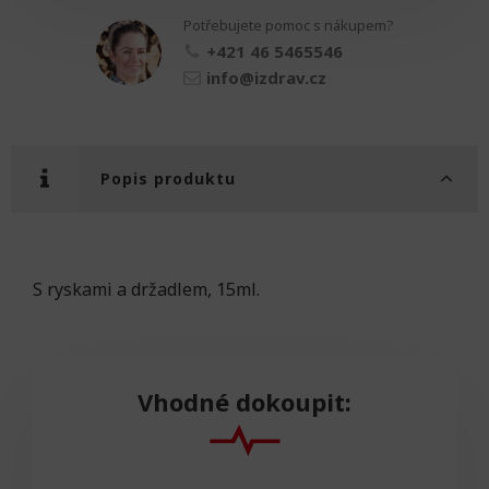
nerez
Potřebujete pomoc s nákupem?
množství
+421 46 5465546
info@izdrav.cz
Popis produktu
S ryskami a držadlem, 15ml.
Vhodné dokoupit: