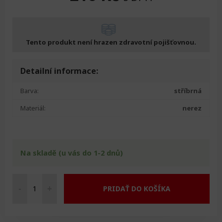
Tento produkt není hrazen zdravotní pojišťovnou.
Detailní informace:
Barva:
stříbrná
Materiál:
nerez
Na skladě (u vás do 1-2 dnů)
-
+
PRIDAŤ DO KOŠÍKA
Lžíce
na
léčivo