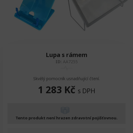
Zvedáky
Oddechová křesla
Podložky na cvičení
Sedačky do invalidního vozíku
Pomůcky pro denní potřebu
Doplňky do koupelny
Alarm
Závaží a činky
Nájezdové rampy a přenosní podložky
Ochranné čepice pro děti a dospělé
Fixace pacienta
Ochranné potahy na matrace
Lupa s rámem
Oděvy
Ochrany na sádry
ID:
AA7255
Skvělý pomocník usnadňující čtení.
1 283
Kč
s DPH
Tento produkt není hrazen zdravotní pojišťovnou.