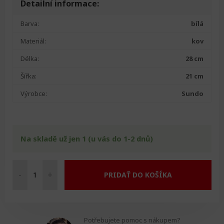
Detailní informace:
Barva:
bílá
Materiál:
kov
Délka:
28 cm
Šířka:
21 cm
Výrobce:
Sundo
Na skladě už jen 1 (u vás do 1-2 dnů)
-
+
PRIDAŤ DO KOŠÍKA
Lupa
s
rámem
množství
Potřebujete pomoc s nákupem?