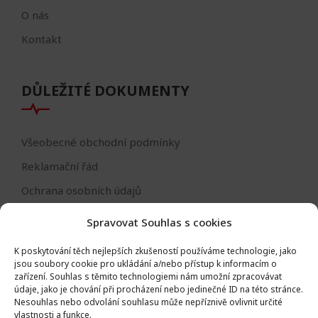
O nás
Kontakt
DŮLEŽITÉ DOKUMENTY
Všeobecné obchodní podmínky
Reklamační řád
Ochrana osobních údajů
Nastavení cookies
Spravovat Souhlas s cookies
Reklamační formulář
K poskytování těch nejlepších zkušeností používáme technologie, jako
Formulář - odstoupení od smlouvy
jsou soubory cookie pro ukládání a/nebo přístup k informacím o
zařízení.
Souhlas s těmito technologiemi nám umožní zpracovávat
Odstoupení od smlouvy
údaje, jako je chování při procházení nebo jedinečné ID na této stránce.
Nesouhlas nebo odvolání souhlasu může nepříznivě ovlivnit určité
vlastnosti a funkce.