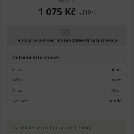
činností.
1 075
Kč
s DPH
Tento produkt není hrazen zdravotní pojišťovnou.
Detailní informace:
Materiál:
hliník
Délka:
38 cm
Šířka:
18 cm
Výrobce:
Sundo
Na skladě už jen 1 (u vás do 1-2 dnů)