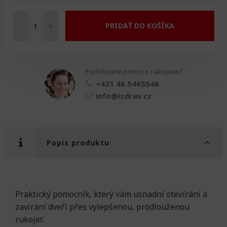
-
+
PRIDAŤ DO KOŠÍKA
Prodloužená
rukojeť
na
dveře
Potřebujete pomoc s nákupem?
množství
+421 46 5465546
info@izdrav.cz
Popis produktu
Praktický pomocník, který vám usnadní otevírání a
zavírání dveří přes vylepšenou, prodlouženou
rukojeť.