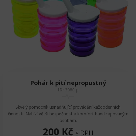
Zvedáky
Oddechová křesla
Podložky na cvičení
Sedačky do invalidního vozíku
Pomůcky pro denní potřebu
Doplňky do koupelny
Alarm
Závaží a činky
Nájezdové rampy a přenosní podložky
Ochranné čepice pro děti a dospělé
Fixace pacienta
Ochranné potahy na matrace
Oděvy
Ochrany na sádry
Pohár k pití nepropustný
ID:
3080-p
Skvělý pomocník usnadňující provádění každodenních
činností. Nabízí větší bezpečnost a komfort handicapovaným
osobám.
200
Kč
s DPH