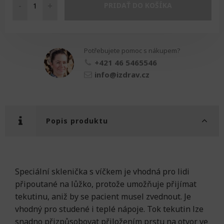
-
+
PRIDAŤ DO KOŠÍKA
Pohár
k
pití
nepropustný
Potřebujete pomoc s nákupem?
množství
+421 46 5465546
info@izdrav.cz
Popis produktu
Speciální sklenička s víčkem je vhodná pro lidi
připoutané na lůžko, protože umožňuje přijímat
tekutinu, aniž by se pacient musel zvednout. Je
vhodný pro studené i teplé nápoje. Tok tekutin lze
snadno přizpůsobovat přiložením prstu na otvor ve