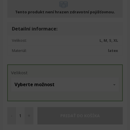
Tento produkt není hrazen zdravotní pojišťovnou.
Detailní informace:
Velikost:
L, M, S, XL
Materiál:
latex
Velikost
-
+
PRIDAŤ DO KOŠÍKA
Steve
rukavice