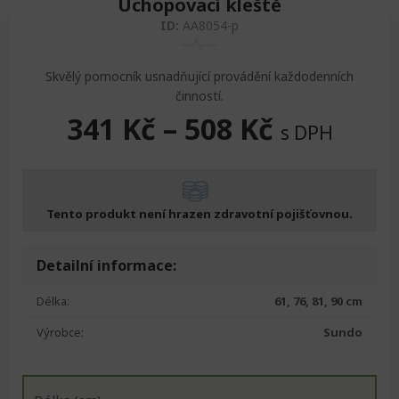
Uchopovací kleště
Zvedáky
Oddechová křesla
Podložky na cvičení
Sedačky do invalidního vozíku
Pomůcky pro denní potřebu
ID:
AA8054-p
Doplňky do koupelny
Alarm
Závaží a činky
Nájezdové rampy a přenosní podložky
Ochranné čepice pro děti a dospělé
Skvělý pomocník usnadňující provádění každodenních
činností.
341
Kč
–
508
Kč
Fixace pacienta
Ochranné potahy na matrace
s DPH
Oděvy
Ochrany na sádry
Tento produkt není hrazen zdravotní pojišťovnou.
Detailní informace:
Délka:
61, 76, 81, 90 cm
Výrobce:
Sundo