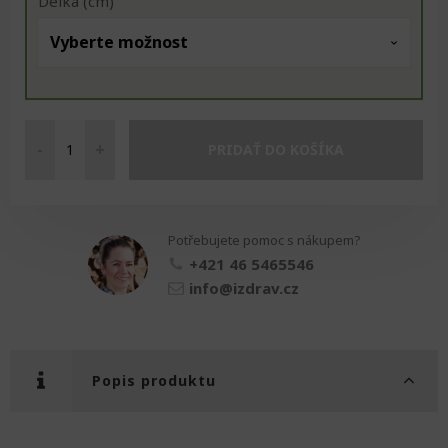
Délka (cm)
-
+
PRIDAŤ DO KOŠÍKA
Uchopovací
kleště
množství
Potřebujete pomoc s nákupem?
+421 46 5465546
info@izdrav.cz
Popis produktu