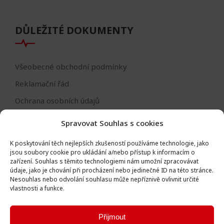
DŮLEŽITÉ DOKUMENTY
Všeobecné obchodní podmínky
Reklamační řád
Ochrana osobních údajů
Nastavení cookies
Spravovat Souhlas s cookies
Reklamační formulář
K poskytování těch nejlepších zkušeností používáme technologie, jako
Formulář - odstoupení od smlouvy
jsou soubory cookie pro ukládání a/nebo přístup k informacím o
zařízení.
Souhlas s těmito technologiemi nám umožní zpracovávat
Odstoupení od smlouvy
údaje, jako je chování při procházení nebo jedinečné ID na této stránce.
Nesouhlas nebo odvolání souhlasu může nepříznivě ovlivnit určité
vlastnosti a funkce.
Přijmout