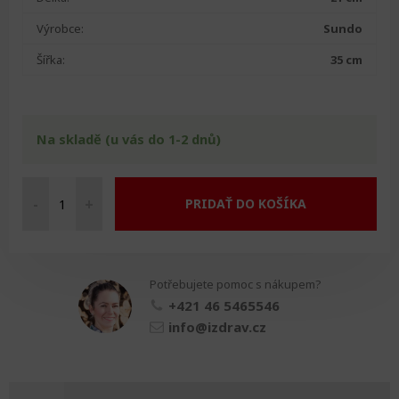
Výrobce:
Sundo
Šířka:
35 cm
Na skladě (u vás do 1-2 dnů)
-
+
PRIDAŤ DO KOŠÍKA
Úchopový
nůž
zoubkatý
množství
Potřebujete pomoc s nákupem?
+421 46 5465546
info@izdrav.cz