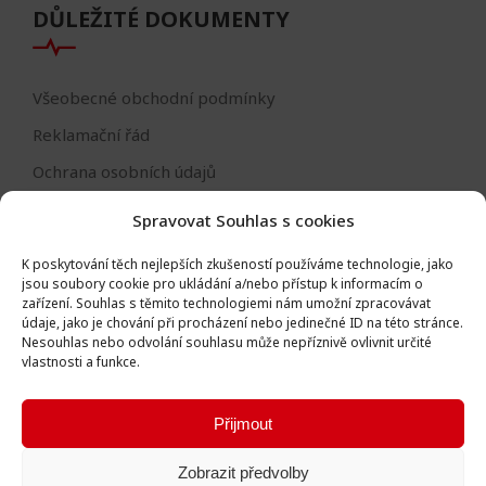
DŮLEŽITÉ DOKUMENTY
Všeobecné obchodní podmínky
Reklamační řád
Ochrana osobních údajů
Nastavení cookies
Spravovat Souhlas s cookies
Reklamační formulář
K poskytování těch nejlepších zkušeností používáme technologie, jako
Formulář - odstoupení od smlouvy
jsou soubory cookie pro ukládání a/nebo přístup k informacím o
zařízení.
Souhlas s těmito technologiemi nám umožní zpracovávat
Odstoupení od smlouvy
údaje, jako je chování při procházení nebo jedinečné ID na této stránce.
Nesouhlas nebo odvolání souhlasu může nepříznivě ovlivnit určité
vlastnosti a funkce.
Přijmout
Všechna práva vyhrazena © Igor Vlk - soukromá firma 2016 -
Zobrazit předvolby