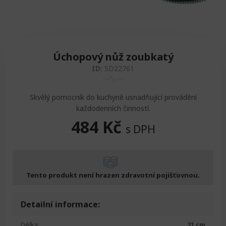
Zvedáky
Oddechová křesla
Podložky na cvičení
Sedačky do invalidního vozíku
Pomůcky pro denní potřebu
Doplňky do koupelny
Alarm
Závaží a činky
Nájezdové rampy a přenosní podložky
Ochranné čepice pro děti a dospělé
Úchopový nůž zoubkatý
ID:
SD22761
Fixace pacienta
Ochranné potahy na matrace
Oděvy
Ochrany na sádry
Skvělý pomocník do kuchyně usnadňující provádění
každodenních činností.
484
Kč
s DPH
Tento produkt není hrazen zdravotní pojišťovnou.
Detailní informace:
Délka:
21 cm