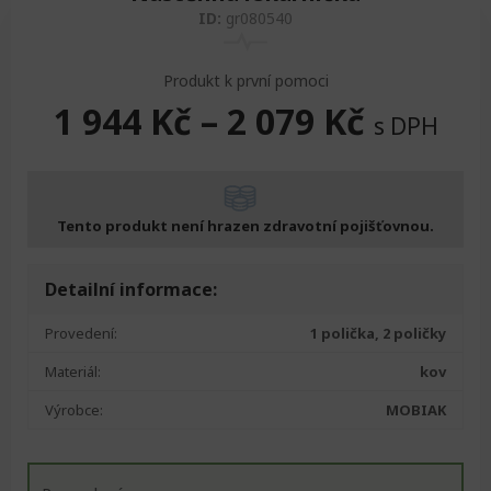
ID:
gr080540
Produkt k první pomoci
1 944
Kč
–
2 079
Kč
s DPH
Tento produkt není hrazen zdravotní pojišťovnou.
Detailní informace:
Provedení:
1 polička, 2 poličky
Materiál:
kov
Výrobce:
MOBIAK