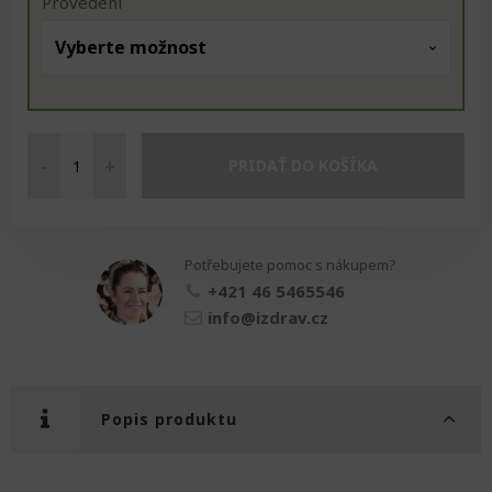
Provedení
-
+
PRIDAŤ DO KOŠÍKA
Nástěnná
lékárnička
množství
Potřebujete pomoc s nákupem?
+421 46 5465546
info@izdrav.cz
Popis produktu