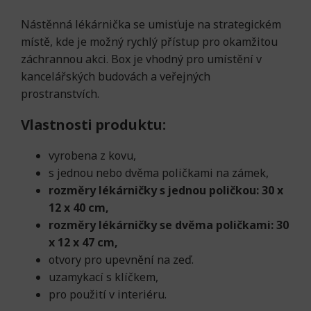
Nástěnná lékárnička se umisťuje na strategickém
místě, kde je možný rychlý přístup pro okamžitou
záchrannou akci. Box je vhodný pro umístění v
kancelářských budovách a veřejných
prostranstvích.
Vlastnosti produktu:
vyrobena z kovu,
s jednou nebo dvěma poličkami na zámek,
rozměry lékárničky s jednou poličkou: 30 x
12 x 40 cm,
rozměry lékárničky se dvěma poličkami: 30
x 12 x 47 cm,
otvory pro upevnění na zeď.
uzamykací s klíčkem,
pro použití v interiéru.