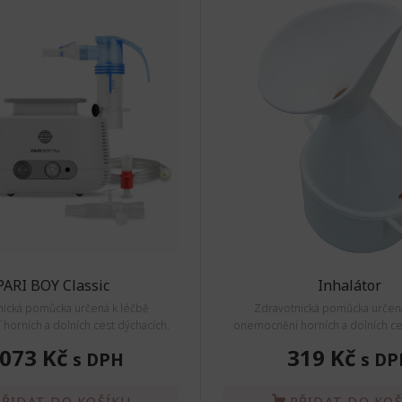
PARI BOY Classic
Inhalátor
nická pomůcka určená k léčbě
Zdravotnická pomůcka určená
orních a dolních cest dýchacích.
onemocnění horních a dolních ce
 073 Kč
319 Kč
s DPH
s DP
PŘIDAT DO KOŠÍKU
PŘIDAT DO KO