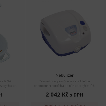
Nebulizér
 k léčbě
Zdravotnická pomůcka určená k léčbě
st dýchacích.
onemocnění horních a dolních cest dýchacích.
2 042 Kč
H
s DPH
ŠÍKU
PŘIDAT DO KOŠÍKU