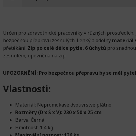
Určen pro zdravotnické pracovníky v různých prostředích, 
bezpečnou přepravu zesnulých. Lehký a odolný
materiál 
přetékání.
Zip po celé délce pytle. 6 úchytů
pro snadnou 
zesnulém, upevněná na zip.
UPOZORNĚNÍ: Pro bezpečnou přepravu by se měl pytel
Vlastnosti:
Materiál: Nepromokavé dvouvrstvé plátno
Rozměry (D x Š x V): 230 x 50 x 25 cm
Barva: Černá
Hmotnost: 1,4 kg
Maximální nosnost: 136 kg