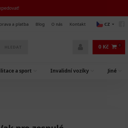
xpedovat!
prava a platba
Blog
O nás
Kontakt
CZ
0
Kč
HLEDAT
litace a sport
Invalidní vozíky
Jiné