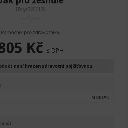
Vak pro zesnulé
ID:
gr0807105
Pomocník pro zdravotníky.
805
Kč
s DPH
odukt není hrazen zdravotní pojišťovnou.
:
MOBIAK
2 dnů)