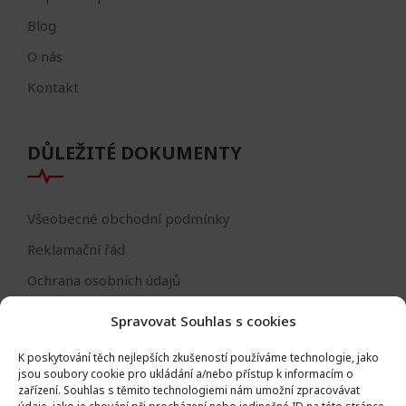
Blog
O nás
Kontakt
DŮLEŽITÉ DOKUMENTY
Všeobecné obchodní podmínky
Reklamační řád
Ochrana osobních údajů
Nastavení cookies
Spravovat Souhlas s cookies
Reklamační formulář
K poskytování těch nejlepších zkušeností používáme technologie, jako
Formulář - odstoupení od smlouvy
jsou soubory cookie pro ukládání a/nebo přístup k informacím o
zařízení.
Souhlas s těmito technologiemi nám umožní zpracovávat
Odstoupení od smlouvy