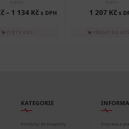
hygieny.
hygieny.
Kč
–
1 134 Kč
1 207 Kč
s DPH
s D
ČTĚTE VÍCE
PŘIDAT DO KO
KATEGORIE
INFORMA
Pomůcky do koupelny
Doprava a pl