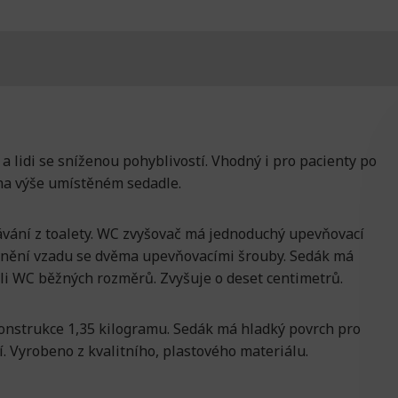
 lidi se sníženou pohyblivostí. Vhodný i pro pacienty po
 na výše umístěném sedadle.
ávání z toalety. WC zvyšovač má jednoduchý upevňovací
vnění vzadu se dvěma upevňovacími šrouby. Sedák má
oli WC běžných rozměrů. Zvyšuje o deset centimetrů.
nstrukce 1,35 kilogramu. Sedák má hladký povrch pro
í. Vyrobeno z kvalitního, plastového materiálu
.