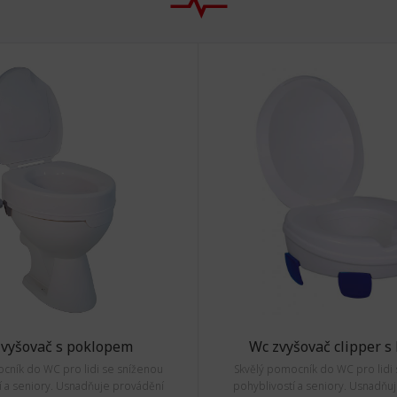
zvyšovač s poklopem
Wc zvyšovač clipper s
cník do WC pro lidi se sníženou
Skvělý pomocník do WC pro lidi
í a seniory. Usnadňuje provádění
pohyblivostí a seniory. Usnadňu