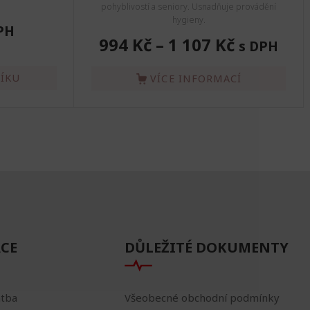
pohyblivostí a seniory. Usnadňuje provádění
hygieny.
PH
994 Kč
–
1 107 Kč
s DPH
ŠÍKU
VÍCE INFORMACÍ
CE
DŮLEŽITÉ DOKUMENTY
atba
Všeobecné obchodní podmínky