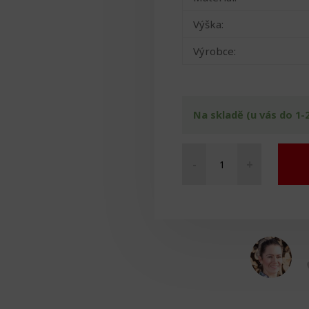
Výška:
Výrobce:
Na skladě (u vás do 1-
-
+
WC
zvyšovač
se
šrouby
10
cm
množství