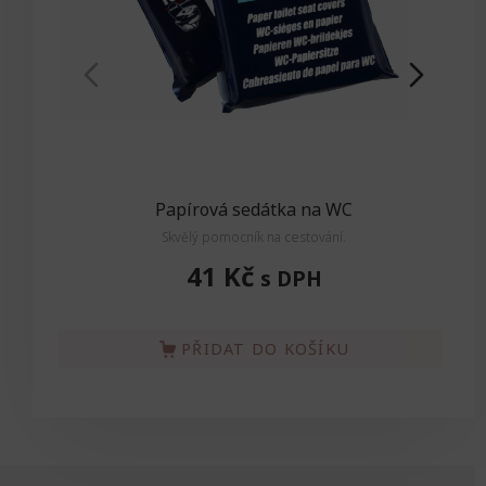
Papírová sedátka na WC
Skvělý pomocník na cestování.
Skvě
41 Kč
s DPH
PŘIDAT DO KOŠÍKU