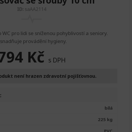
šovač se šrouby 10 cm
ID:
saAA2114
WC pro lidi se sníženou pohyblivostí a seniory.
snadňuje provádění hygieny.
794
Kč
s DPH
odukt není hrazen zdravotní pojišťovnou.
:
bílá
225 kg
PVC