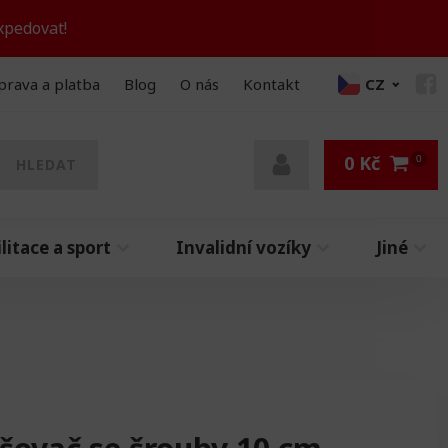
xpedovat!
prava a platba
Blog
O nás
Kontakt
CZ
0
Kč
HLEDAT
litace a sport
Invalidní vozíky
Jiné