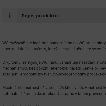
Popis produktu
WC zvyšovač s je ideálním pomocníkem na WC pro seniory a
operaci dolních končetin, kterým je umožněno jen sezení
Díky tomu, že zvyšuje WC mísu, usnadňuje nasedání a vst
mechanismus, bez použití jakéhokoli nářadí. Lehké připe
speciální, ergonomický tvar. Zvyšovač je vhodný pro jakék
Maximální hmotnost uživatele 225 kilogramů. Hmotnost ko
optimální čištění a dezinfekci. Dostupné v bílém proveden