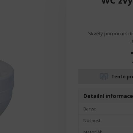
WC zvy
Skvělý pomocník do 
U
Tento pr
Detailní informace
Barva:
Nosnost:
Materiál: