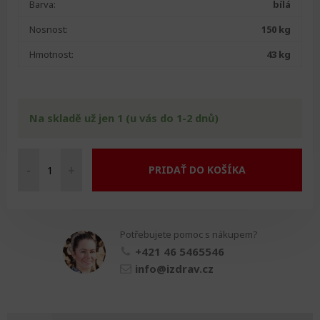
Barva:
bílá
Nosnost:
150 kg
Hmotnost:
43 kg
Na skladě už jen 1 (u vás do 1-2 dnů)
-
+
PRIDAŤ DO KOŠÍKA
Zvedák
elektrický
pro
pacienty
Potřebujete pomoc s nákupem?
množství
+421 46 5465546
info@izdrav.cz