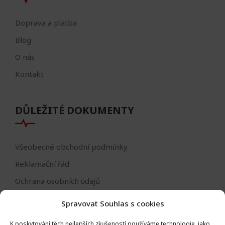
Doprava a platba
Blog
O nás
Kontakt
DŮLEŽITÉ DOKUMENTY
Všeobecné obchodní podmínky
Reklamační řád
Ochrana osobních údajů
Nastavení cookies
Spravovat Souhlas s cookies
Reklamační formulář
K poskytování těch nejlepších zkušeností používáme technologie, jako