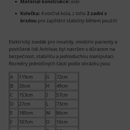
Materiál konstrukce:
ocel
Kolečka:
4 otočná kola, z toho
2 zadní s
brzdou
pro zajištění stability během použití
Elektrický zvedák pro invalidy, imobilní pacienty a
postižené lidi Achileas byl navržen s důrazem na
bezpečnost, stabilitu a jednoduchou manipulaci.
Rozměry jednotlivých částí podle obrázku jsou:
A
119cm
G
72cm
B
20cm
H
49cm
C
153cm
I
57cm
D
27cm
L
73cm
E
180cm
M
86cm
F
107cm
O
10cm