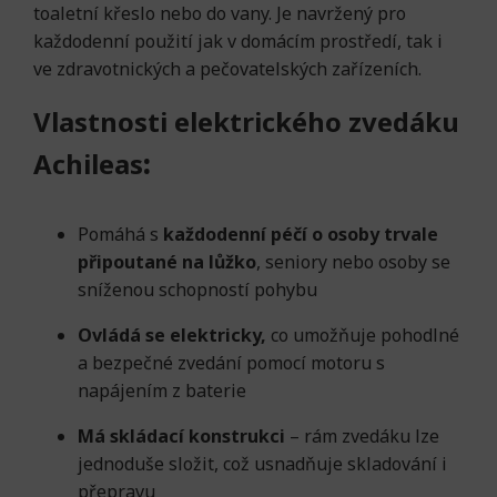
toaletní křeslo nebo do vany. Je navržený pro
každodenní použití jak v domácím prostředí, tak i
ve zdravotnických a pečovatelských zařízeních.
Vlastnosti elektrického zvedáku
Achileas
:
Pomáhá s
každodenní péčí o osoby trvale
připoutané na lůžko
, seniory nebo osoby se
sníženou schopností pohybu
Ovládá se elektricky,
co umožňuje pohodlné
a bezpečné zvedání pomocí motoru s
napájením z baterie
Má skládací konstrukci
– rám zvedáku lze
jednoduše složit, což usnadňuje skladování i
přepravu