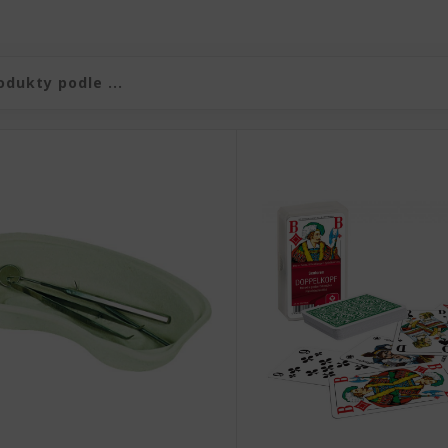
duktů
produktů