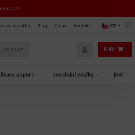
xpedovat!
prava a platba
Blog
O nás
Kontakt
CZ
0
Kč
HLEDAT
litace a sport
Invalidní vozíky
Jiné