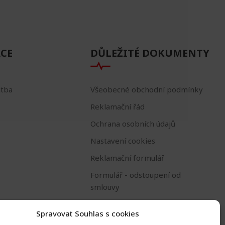
CE
DŮLEŽITÉ DOKUMENTY
atba
Všeobecné obchodní podmínky
Reklamační řád
Ochrana osobních údajů
Nastavení cookies
Reklamační formulář
Formulář - odstoupení od
smlouvy
Odstoupení od smlouvy
Spravovat Souhlas s cookies