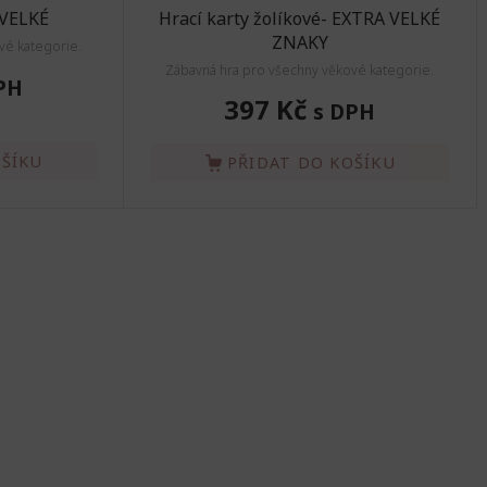
 VELKÉ
Hrací karty žolíkové- EXTRA VELKÉ
ZNAKY
vé kategorie.
Zábavná hra pro všechny věkové kategorie.
PH
397 Kč
s DPH
OŠÍKU
PŘIDAT DO KOŠÍKU