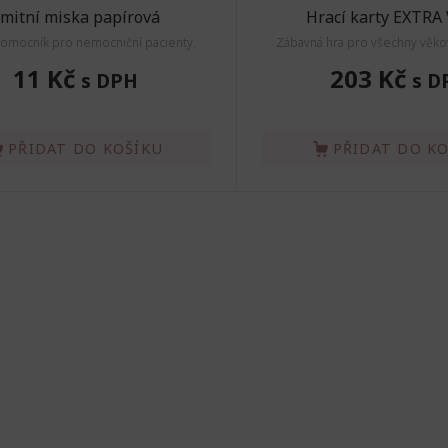
mitní miska papírová
Hrací karty EXTRA
pomocník pro nemocniční pacienty.
Zábavná hra pro všechny věko
11 Kč
203 Kč
s DPH
s D
PŘIDAT DO KOŠÍKU
PŘIDAT DO K