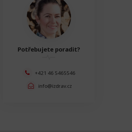
Výška
Výška
0cm
Resetovat
Šířka
Potřebujete poradit?
Šířka
0cm
Resetovat
+421 46 5465546
info@izdrav.cz