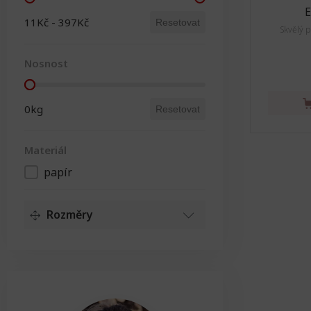
Cena
E
11Kč - 397Kč
Resetovat
Skvělý 
Nosnost
Nosnost
0kg
Resetovat
Materiál
papír
Materiál
Rozměry
Délka
Délka
25cm
Resetovat