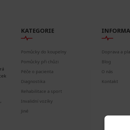
KATEGORIE
INFORMA
Pomůcky do koupelny
Doprava a pl
Pomůcky při chůzi
Blog
erá
Péče o pacienta
O nás
ůcek
Diagnostika
Kontakt
Rehabilitace a sport
,
Invalidní vozíky
Jiné