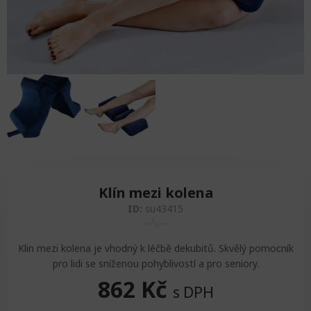
Zvedáky
Oddechová křesla
Podložky na cvičení
Sedačky do invalidního vozíku
Pomůcky pro denní potřebu
Doplňky do koupelny
Alarm
Závaží a činky
Nájezdové rampy a přenosní podložky
Ochranné čepice pro děti a dospělé
Fixace pacienta
Ochranné potahy na matrace
Oděvy
Ochrany na sádry
Klín mezi kolena
ID:
su43415
Klin mezi kolena je vhodný k léčbě dekubitů. Skvělý pomocník
pro lidi se sníženou pohyblivostí a pro seniory.
862
Kč
s DPH