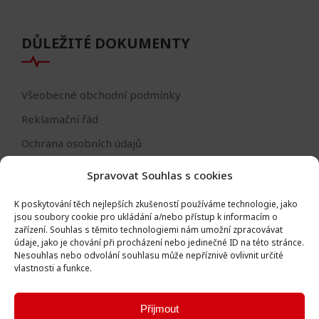
DŮLEŽITÉ DOKUMENTY
Všeobecné obchodní podmínky
Reklamační řád
Ochrana osobních údajů
Nastavení cookies
Spravovat Souhlas s cookies
Reklamační formulář
K poskytování těch nejlepších zkušeností používáme technologie, jako
Formulář - odstoupení od smlouvy
jsou soubory cookie pro ukládání a/nebo přístup k informacím o
zařízení.
Souhlas s těmito technologiemi nám umožní zpracovávat
Odstoupení od smlouvy
údaje, jako je chování při procházení nebo jedinečné ID na této stránce.
Nesouhlas nebo odvolání souhlasu může nepříznivě ovlivnit určité
vlastnosti a funkce.
Přijmout