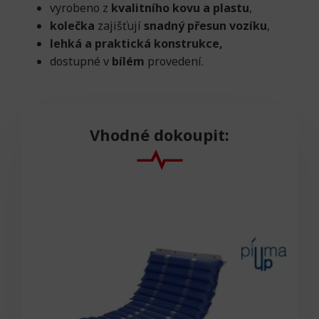
vyrobeno z
kvalitního kovu a plastu
,
kolečka
zajišťují
snadný přesun vozíku
,
lehká a praktická konstrukce,
dostupné v
bílém
provedení.
Vhodné dokoupit: