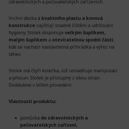
zdravotnických a pečovatelských zařízeních.
Vrchní deska
z kvalitního plastu a kovová
konstrukce
zajišťují snadné čištění a udržování
hygieny. Stolek disponuje
velkým šuplíkem,
malým šuplíkem
a
otevíratelnou spodní částí
,
kde se nachází nastavitelná přihrádka a výřez na
láhev.
Stolek má čtyři kolečka, což usnadňuje manipulaci
a přesun.
Stolek je přístupný z obou stran.
Dodáváme v bílém provedení.
Vlastnosti produktu:
pomůcka
do zdravotnických a
pečovatelských zařízení,