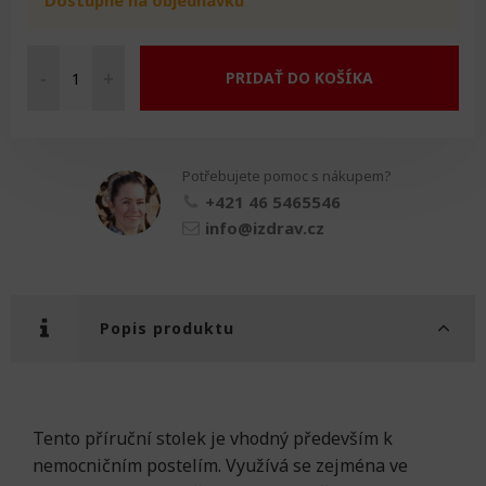
-
+
PRIDAŤ DO KOŠÍKA
Noční
stolek
k
nemocniční
Potřebujete pomoc s nákupem?
posteli
množství
+421 46 5465546
info@izdrav.cz
Popis produktu
Tento příruční stolek je vhodný především k
nemocničním postelím. Využívá se zejména ve