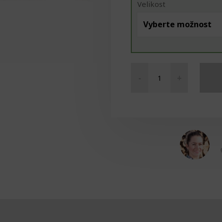
Velikost
-
+
Vatové
tyčinky
sterilní
množství