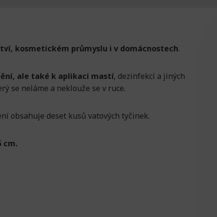
ctví, kosmetickém průmyslu i v domácnostech
.
ění, ale také k aplikaci mastí
, dezinfekcí a jiných
terý se neláme a neklouže se v ruce.
ení obsahuje deset kusů vatových tyčinek.
5 cm.