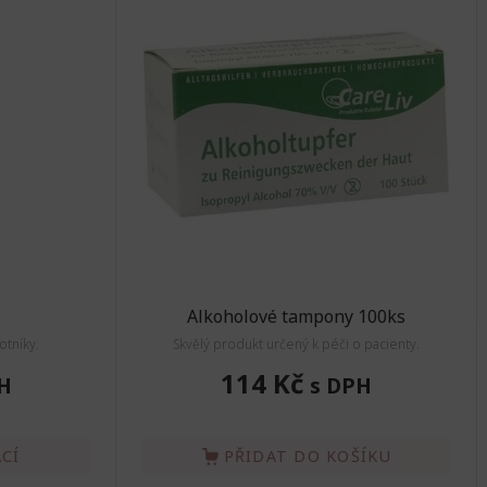
Alkoholové tampony 100ks
otníky.
Skvělý produkt určený k péči o pacienty.
114 Kč
H
s DPH
CÍ
PŘIDAT DO KOŠÍKU