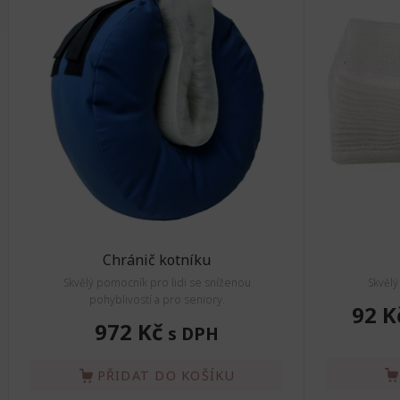
Chránič kotníku
Skvělý pomocník pro lidi se sníženou
Skvělý
pohyblivostí a pro seniory.
92 K
972 Kč
s DPH
PŘIDAT DO KOŠÍKU