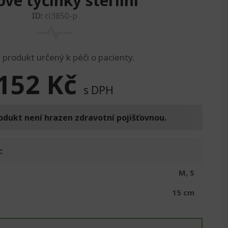
vé tyčinky sterilní
ID:
cl3850-p
 produkt určený k péči o pacienty.
152
Kč
s DPH
odukt není hrazen zdravotní pojišťovnou.
:
M, S
15 cm