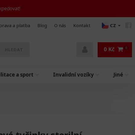
xpedovat!
prava a platba
Blog
O nás
Kontakt
CZ
0
Kč
HLEDAT
litace a sport
Invalidní vozíky
Jiné