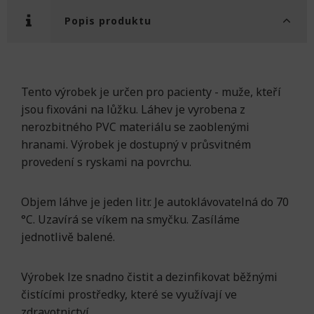
Popis produktu
Tento výrobek je určen pro pacienty - muže, kteří
jsou fixováni na lůžku. Láhev je vyrobena z
nerozbitného PVC materiálu se zaoblenými
hranami. Výrobek je dostupný v průsvitném
provedení s ryskami na povrchu.
Objem láhve je jeden litr. Je autoklávovatelná do 70
°C. Uzavírá se víkem na smyčku. Zasíláme
jednotlivě balené.
Výrobek lze snadno čistit a dezinfikovat běžnými
čistícími prostředky, které se využívají ve
zdravotnictví.