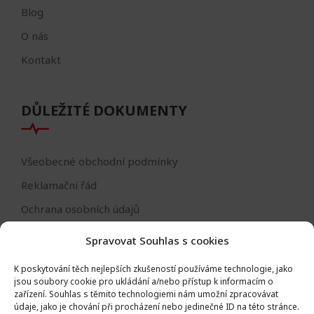
Blog
O nás
Kontakt
DŮLEŽITÉ DOKUMENTY
Všeobecné obchodní podmínky
Reklamační řád
Ochrana osobních údajů
Nastavení cookies
Spravovat Souhlas s cookies
Reklamační formulář
K poskytování těch nejlepších zkušeností používáme technologie, jako
Formulář - odstoupení od smlouvy
jsou soubory cookie pro ukládání a/nebo přístup k informacím o
zařízení.
Souhlas s těmito technologiemi nám umožní zpracovávat
Odstoupení od smlouvy
údaje, jako je chování při procházení nebo jedinečné ID na této stránce.