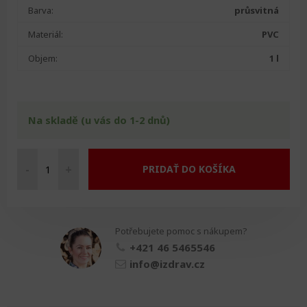
Barva:
průsvitná
Materiál:
PVC
Objem:
1 l
Na skladě (u vás do 1-2 dnů)
-
+
PRIDAŤ DO KOŠÍKA
Láhev
na
moč
Eco
Potřebujete pomoc s nákupem?
pro
muže
+421 46 5465546
čirá
info@izdrav.cz
množství