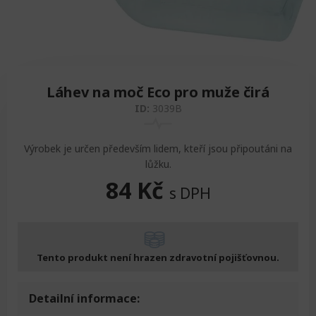
Zvedáky
Oddechová křesla
Podložky na cvičení
Sedačky do invalidního vozíku
Pomůcky pro denní potřebu
Doplňky do koupelny
Alarm
Závaží a činky
Nájezdové rampy a přenosní podložky
Ochranné čepice pro děti a dospělé
Láhev na moč Eco pro muže čirá
Fixace pacienta
Ochranné potahy na matrace
ID:
3039B
Oděvy
Ochrany na sádry
Výrobek je určen především lidem, kteří jsou připoutáni na
lůžku.
84
Kč
s DPH
Tento produkt není hrazen zdravotní pojišťovnou.
Detailní informace: