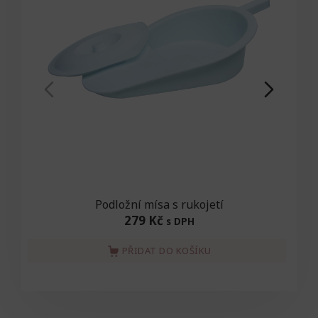
Podložní mísa s rukojetí
Ul
279 Kč
s DPH
PŘIDAT DO KOŠÍKU