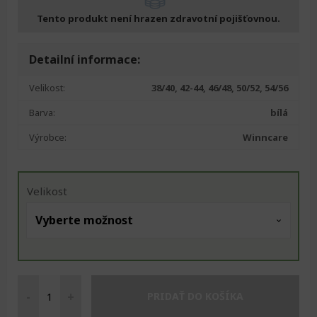
Tento produkt není hrazen zdravotní pojišťovnou.
Detailní informace:
Velikost:
38/40, 42-44, 46/48, 50/52, 54/56
Barva:
bílá
Výrobce:
Winncare
Velikost
-
+
PRIDAŤ DO KOŠÍKA
Kalhotky