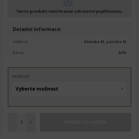
was:
is:
Tento produkt není hrazen zdravotní pojišťovnou.
1
333 Kč.
Detailní informace:
491 Kč.
Velikost:
dámske M, pánske M
Barva:
bílá
Velikost
-
+
PRIDAŤ DO KOŠÍKA
Kalhoty
s