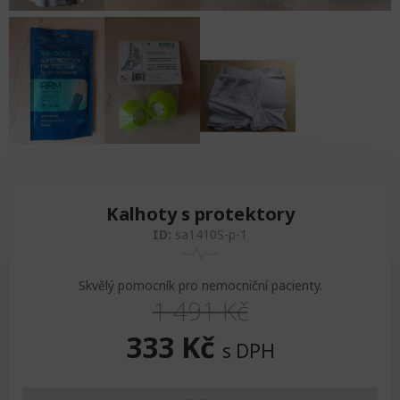
Kalhoty s protektory
ID:
sa1410S-p-1
Skvělý pomocník pro nemocniční pacienty.
1 491
Kč
Original
Current
333
Kč
s DPH
price
price