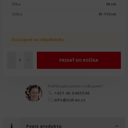
Šířka:
50 cm
Výška:
81-119 cm
Dostupné na objednávku
-
+
PRIDAŤ DO KOŠÍKA
Mobilní
umyvadlo
na
hlavu
Potřebujete pomoc s nákupem?
množství
+421 46 5465546
info@izdrav.cz
Popis produktu