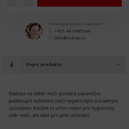
Nádoba
na
měření
a
Potřebujete pomoc s nákupem?
odběr
moči
+421 46 5465546
množství
info@izdrav.cz
Popis produktu
Nádoba na odběr moči pomáhá pacientům
podstoupit vyšetření moči hygienickým a snadným
způsobem. Kalíšek je určen nejen pro hygienický
sběr moči, ale také pro jeho uchování.