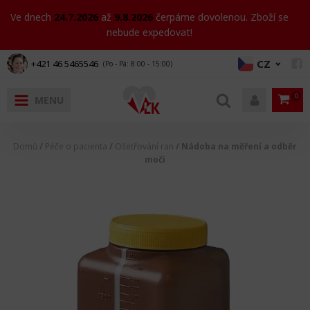
Ve dnech
24.7.2026
až
9.8.2026
čerpáme dovolenou. Zboží se
nebude expedovat!
Pomůcky do koupelny
Pomůcky při chůzi
Péče o pacienta
Diagnostika
Rehabilitace a sport
Invalidní vozíky
Jiné
CZ
+421 46 5465546
(Po - Pá: 8:00 - 15:00)
MENU
Toaletní křesla
Chodítka a rolátory
Dekubity a polohování pacienta
Inhalace a dýchání
Masážní pomůcky
Invalidní vozík a toaletní křeslo v jednom
Aromaterapie
Nepojí
Madla
Podpě
Sedač
Chodí
Doplň
Doplň
Slepe
Obuv
Poloh
Dezin
Nepre
Manik
Náhra
Bandá
Domá
Savé 
Madla a držadla
Berle
Hygiena a ochranné pomůcky
Teploměry
Rehabilitační pomůcky
Skládací invalidní vozíky
Nemocnice a zařízení
Pojízd
Držad
WC se
Sprch
Rolát
Franc
Skláda
Obuv
Antid
Jedno
Lahve
Různé
Ortéz
Kuchy
Domů
/
Péče o pacienta
/
Ošetřování ran
/ Nádoba na měření a odběr
moči
Pomůcky na WC
Vycházkové hole
Ošetřování ran
Tlakoměry
Ortézy a bandáže
Elektrické invalidní vozíky
První pomoc
Toalet
Násta
Židle 
Přísl
Podpa
Dřevě
Antid
Jedno
Irigá
Polšt
Koupe
Schůdky do vany
Produkty pro slabozraké
Inkontinence
Rehabilitační a masážní pomůcky
Mechanické invalidní vozíky
XXL produkty
Náhrad
Konco
Exkluz
Poloh
Bavln
Inkon
Sedadla a židle do koupelny
Obuv a obuváky
Produkty pro diabetiky
Chladivé a hřejivé produkty
Náhradní díly na invalidní vozíky
Dávkovače léků
Doplň
Kovov
Výplac
Urinál
Zkracovače do vany
Péče o tělo
Gymnastické míče
Ostatní příslušenství k invalidním vozíkům
Máma a dítě
Konco