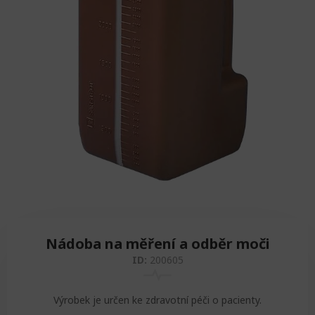
Zvedáky
Oddechová křesla
Podložky na cvičení
Sedačky do invalidního vozíku
Pomůcky pro denní potřebu
Doplňky do koupelny
Alarm
Závaží a činky
Nájezdové rampy a přenosní podložky
Ochranné čepice pro děti a dospělé
Fixace pacienta
Ochranné potahy na matrace
Oděvy
Ochrany na sádry
Nádoba na měření a odběr moči
ID:
200605
Výrobek je určen ke zdravotní péči o pacienty.