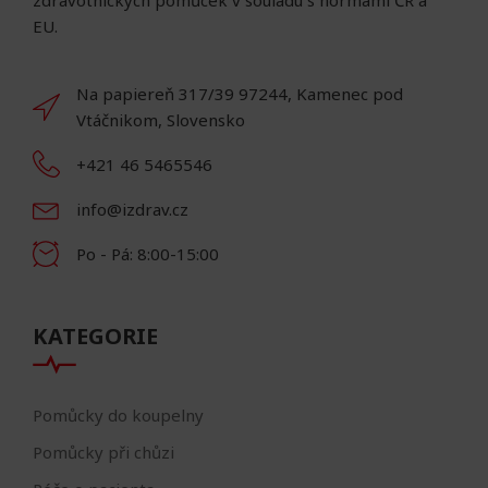
zdravotnických pomůcek v souladu s normami ČR a
EU.
Na papiereň 317/39 97244, Kamenec pod
Vtáčnikom, Slovensko
+421 46 5465546
info@izdrav.cz
Po - Pá: 8:00-15:00
KATEGORIE
Pomůcky do koupelny
Pomůcky při chůzi