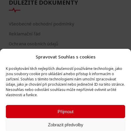
DŮLEŽITÉ DOKUMENTY
Všeobecné obchodní podmínky
Reklamační řád
Ochrana osobních údajů
Nastavení cookies
Spravovat Souhlas s cookies
Reklamační formulář
K poskytování těch nejlepších zkušeností používáme technologie, jako
Formulář - odstoupení od smlouvy
jsou soubory cookie pro ukládání a/nebo přístup k informacím o
zařízení.
Souhlas s těmito technologiemi nám umožní zpracovávat
Odstoupení od smlouvy
údaje, jako je chování při procházení nebo jedinečné ID na této stránce.
Nesouhlas nebo odvolání souhlasu může nepříznivě ovlivnit určité
vlastnosti a funkce.
Přijmout
Všechna práva vyhrazena © Igor Vlk - soukromá firma 2016 -
Zobrazit předvolby
2026