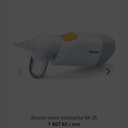
Beurer nosní odsávačka NA 20
Di
1 807 Kč
s DPH