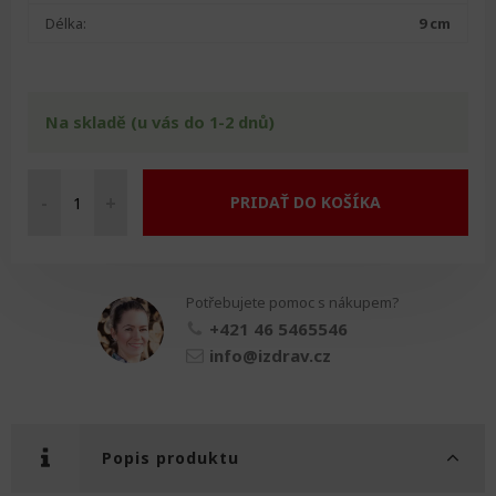
Délka:
9 cm
Na skladě (u vás do 1-2 dnů)
-
+
PRIDAŤ DO KOŠÍKA
Dětské
nůžky
na
nehty
Potřebujete pomoc s nákupem?
množství
+421 46 5465546
info@izdrav.cz
Popis produktu