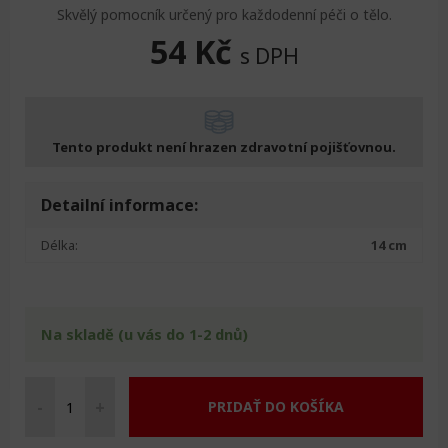
Skvělý pomocník určený pro každodenní péči o tělo.
54
Kč
s DPH
Tento produkt není hrazen zdravotní pojišťovnou.
Detailní informace:
Délka:
14 cm
Na skladě (u vás do 1-2 dnů)
-
+
PRIDAŤ DO KOŠÍKA
Pilníky
na