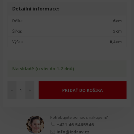
Detailní informace:
Délka:
6 cm
Šířka:
5 cm
Výška:
0,4 cm
Na skladě (u vás do 1-2 dnů)
-
+
PRIDAŤ DO KOŠÍKA
Hřeben
na
vši
množství
Potřebujete pomoc s nákupem?
+421 46 5465546
info@izdrav.cz