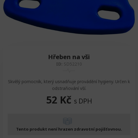
Zvedáky
Oddechová křesla
Podložky na cvičení
Sedačky do invalidního vozíku
Pomůcky pro denní potřebu
Doplňky do koupelny
Alarm
Závaží a činky
Nájezdové rampy a přenosní podložky
Ochranné čepice pro děti a dospělé
Fixace pacienta
Ochranné potahy na matrace
Hřeben na vši
Oděvy
Ochrany na sádry
ID:
SD52210
Skvělý pomocník, který usnadňuje provádění hygieny. Určen k
odstraňování vší.
52
Kč
s DPH
Tento produkt není hrazen zdravotní pojišťovnou.