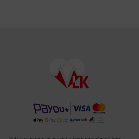
Izdrav.cz je specializovaný e-shop společnosti Igor