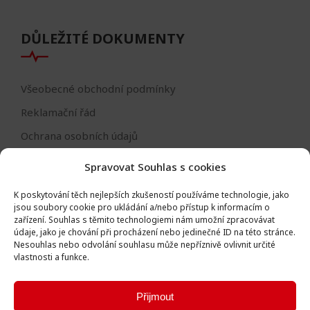
DŮLEŽITÉ DOKUMENTY
Všeobecné obchodní podmínky
Reklamační řád
Ochrana osobních údajů
Nastavení cookies
Spravovat Souhlas s cookies
Reklamační formulář
K poskytování těch nejlepších zkušeností používáme technologie, jako
Formulář - odstoupení od smlouvy
jsou soubory cookie pro ukládání a/nebo přístup k informacím o
zařízení.
Souhlas s těmito technologiemi nám umožní zpracovávat
Odstoupení od smlouvy
údaje, jako je chování při procházení nebo jedinečné ID na této stránce.
Nesouhlas nebo odvolání souhlasu může nepříznivě ovlivnit určité
vlastnosti a funkce.
Přijmout