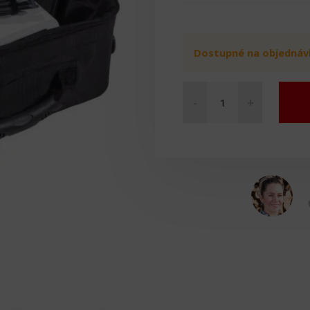
Dostupné na objednáv
-
+
Přenosná
taška
na
kompresní
systému
množství