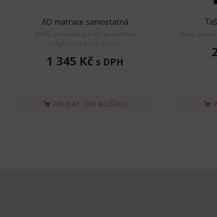
AD matrace samostatná
Taš
Skvělý pomocník pro lidi se sníženou
Skvělá pomůck
pohyblivostí a pro seniory.
1 345 Kč
s DPH
PŘIDAT DO KOŠÍKU