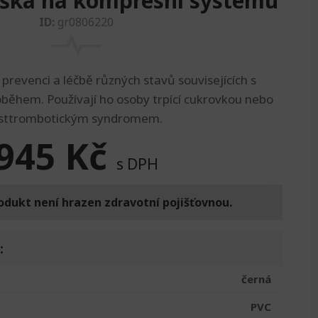
aška na kompresní systému
ID:
gr0806220
prevenci a léčbě různých stavů souvisejících s
oběhem. Používají ho osoby trpící cukrovkou nebo
sttrombotickým syndromem.
945
Kč
s DPH
odukt není hrazen zdravotní pojišťovnou.
:
černá
PVC