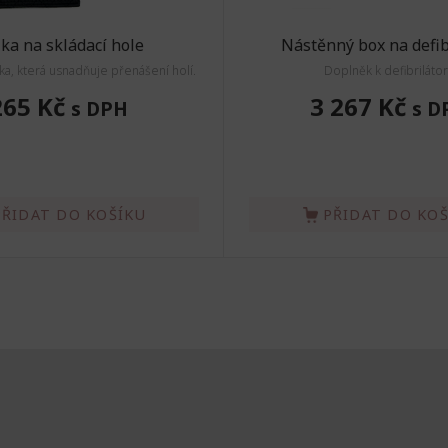
ka na skládací hole
Nástěnný box na defib
a, která usnadňuje přenášení holí.
Doplněk k defibriláto
265 Kč
3 267 Kč
s DPH
s D
PŘIDAT DO KOŠÍKU
PŘIDAT DO KO