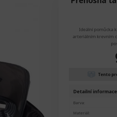
Přenosná t
Ideální pomůcka k 
arteriálním krevním 
po
Tento pr
Detailní informace
Barva:
Materiál: