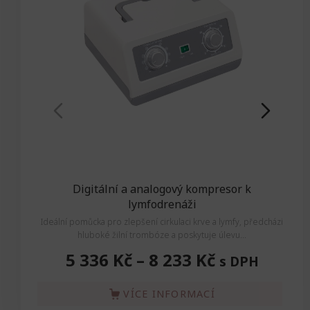
Digitální a analogový kompresor k
lymfodrenáži
Ideál
Ideální pomůcka pro zlepšení cirkulaci krve a lymfy, předchází
hluboké žilní trombóze a poskytuje úlevu...
5 336 Kč
–
8 233 Kč
s DPH
VÍCE INFORMACÍ