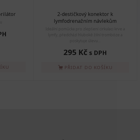
rilátor
2-destičkový konektor k
lymfodrenažním návlekům
ru
Ideální pomůcka pro zlepšení cirkulaci krve a
PH
lymfy, předchází hluboké žilní trombóze a
poskytuje úlevu...
295 Kč
s DPH
ŠÍKU
PŘIDAT DO KOŠÍKU