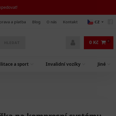
xpedovat!
prava a platba
Blog
O nás
Kontakt
CZ
0
Kč
HLEDAT
litace a sport
Invalidní vozíky
Jiné