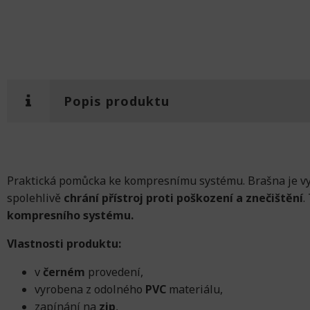
Popis produktu
Praktická pomůcka ke kompresnímu systému. Brašna je vy
spolehlivě
chrání přístroj proti poškození a znečištění
.
kompresního systému.
Vlastnosti produktu:
v
černém
provedení,
vyrobena z odolného
PVC
materiálu,
zapínání na
zip
,