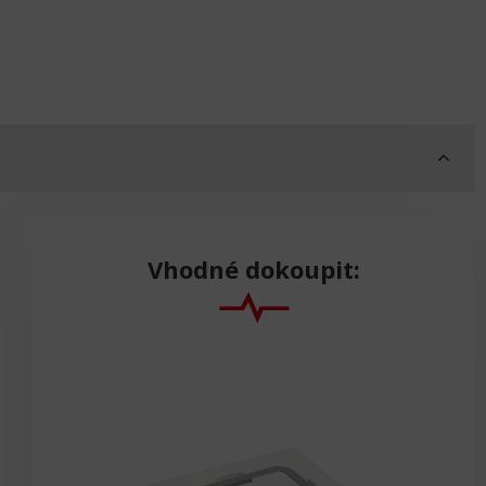
Vhodné dokoupit:
AKC