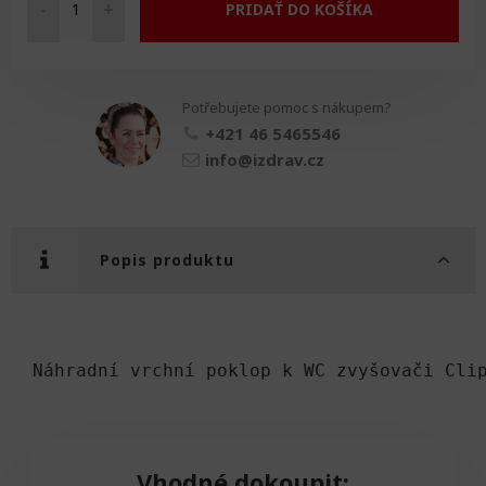
-
+
PRIDAŤ DO KOŠÍKA
Náhradní
vrchní
poklop
množství
Potřebujete pomoc s nákupem?
+421 46 5465546
info@izdrav.cz
Popis produktu
Náhradní vrchní poklop k WC zvyšovači Cli
Vhodné dokoupit: