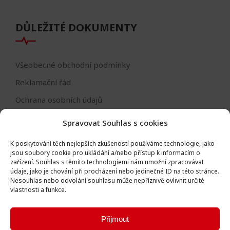
DŮLEŽITÉ DOKUMENTY
Všeobecné obchodní podmínky
Reklamační řád
Ochrana osobních údajů
Nastavení cookies
Spravovat Souhlas s cookies
Reklamační formulář
K poskytování těch nejlepších zkušeností používáme technologie, jako
Formulář - odstoupení od smlouvy
jsou soubory cookie pro ukládání a/nebo přístup k informacím o
zařízení.
Souhlas s těmito technologiemi nám umožní zpracovávat
Odstoupení od smlouvy
údaje, jako je chování při procházení nebo jedinečné ID na této stránce.
Nesouhlas nebo odvolání souhlasu může nepříznivě ovlivnit určité
vlastnosti a funkce.
Přijmout