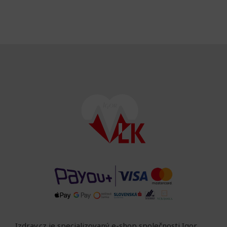
Izdrav.cz je specializovaný e-shop společnosti Igor