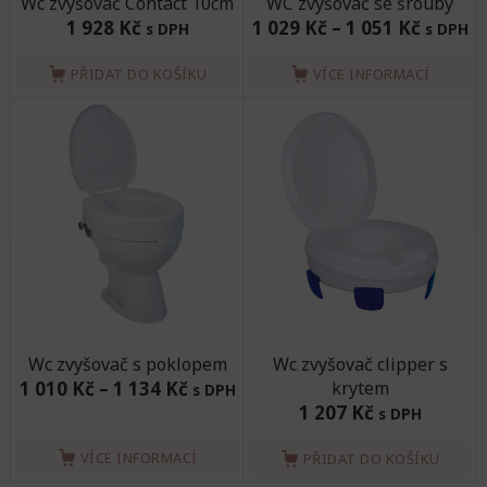
Wc zvyšovač Contact 10cm
WC zvyšovač se šrouby
1 928 Kč
1 029 Kč
–
1 051 Kč
s DPH
s DPH
PŘIDAT DO KOŠÍKU
VÍCE INFORMACÍ
Wc zvyšovač s poklopem
Wc zvyšovač clipper s
1 010 Kč
–
1 134 Kč
krytem
s DPH
1 207 Kč
s DPH
VÍCE INFORMACÍ
PŘIDAT DO KOŠÍKU