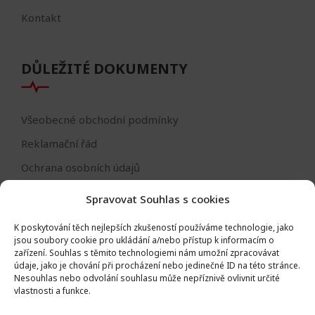
Kontakt
DŮLEŽITÉ DOKUMENTY
Všeobecné obchodní podmínky
Reklamační řád
Ochrana osobních údajů
Nastavení cookies
Spravovat Souhlas s cookies
Reklamační formulář
K poskytování těch nejlepších zkušeností používáme technologie, jako
Formulář - odstoupení od smlouvy
jsou soubory cookie pro ukládání a/nebo přístup k informacím o
zařízení.
Souhlas s těmito technologiemi nám umožní zpracovávat
Odstoupení od smlouvy
údaje, jako je chování při procházení nebo jedinečné ID na této stránce.
Nesouhlas nebo odvolání souhlasu může nepříznivě ovlivnit určité
vlastnosti a funkce.