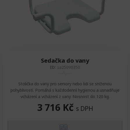
Zvedáky
Oddechová křesla
Podložky na cvičení
Sedačky do invalidního vozíku
Pomůcky pro denní potřebu
Doplňky do koupelny
Alarm
Závaží a činky
Nájezdové rampy a přenosní podložky
Ochranné čepice pro děti a dospělé
Fixace pacienta
Ochranné potahy na matrace
Oděvy
Ochrany na sádry
Sedačka do vany
ID:
sa25090350
Stolička do vany pro seniory nebo lidi se sníženou
pohyblivostí. Pomáhá s každodenní hygienou a usnadňuje
vcházení a vcházení z vany. Nosnost do 120 kg.
3 716
Kč
s DPH