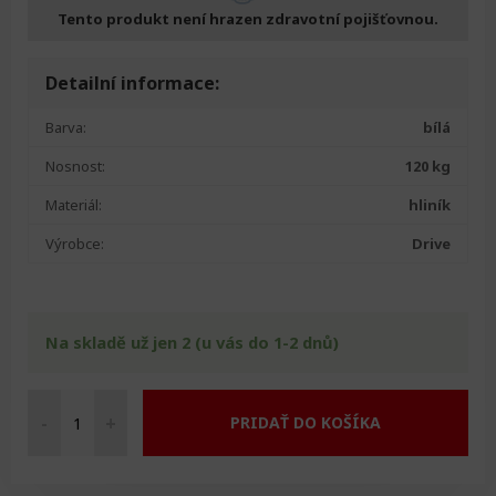
Tento produkt není hrazen zdravotní pojišťovnou.
Detailní informace:
Barva:
bílá
Nosnost:
120 kg
Materiál:
hliník
Výrobce:
Drive
Na skladě už jen 2 (u vás do 1-2 dnů)
-
+
PRIDAŤ DO KOŠÍKA
Sedačka
do
vany