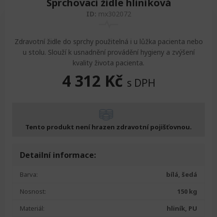
Sprchovací židle hliníková
ID:
mx302072
Zdravotní židle do sprchy použitelná i u lůžka pacienta nebo
u stolu. Slouží k usnadnění provádění hygieny a zvýšení
kvality života pacienta.
4 312
Kč
s DPH
Tento produkt není hrazen zdravotní pojišťovnou.
Detailní informace:
Barva:
bílá, šedá
Nosnost:
150 kg
Materiál:
hliník, PU