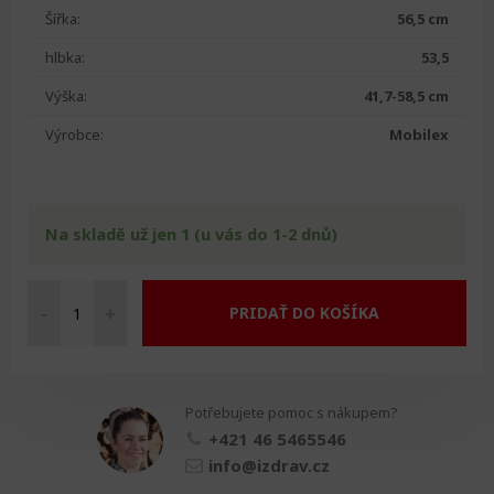
Šířka:
56,5 cm
hlbka:
53,5
Výška:
41,7-58,5 cm
Výrobce:
Mobilex
Na skladě už jen 1 (u vás do 1-2 dnů)
-
+
PRIDAŤ DO KOŠÍKA
Sprchovací
židle
hliníková
množství
Potřebujete pomoc s nákupem?
+421 46 5465546
info@izdrav.cz