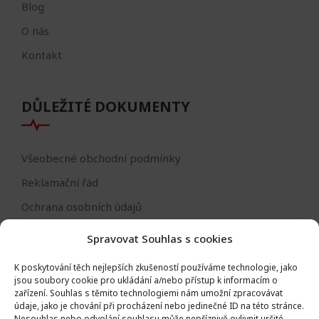
Blog
O nás
Kontakt
DŮLEŽITÉ DOKUMENTY
Všeobecné obchodní podmínky
Reklamační řád
Ochrana osobních údajů
Nastavení cookies
Spravovat Souhlas s cookies
Reklamační formulář
K poskytování těch nejlepších zkušeností používáme technologie, jako
Formulář - odstoupení od smlouvy
jsou soubory cookie pro ukládání a/nebo přístup k informacím o
zařízení.
Souhlas s těmito technologiemi nám umožní zpracovávat
Odstoupení od smlouvy
údaje, jako je chování při procházení nebo jedinečné ID na této stránce.
Nesouhlas nebo odvolání souhlasu může nepříznivě ovlivnit určité