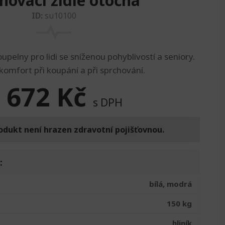
hovací židle otočná
ID:
su10100
pelny pro lidi se sníženou pohyblivostí a seniory.
 komfort při koupání a při sprchování.
 672
Kč
s DPH
odukt není hrazen zdravotní pojišťovnou.
:
bílá, modrá
150 kg
hliník