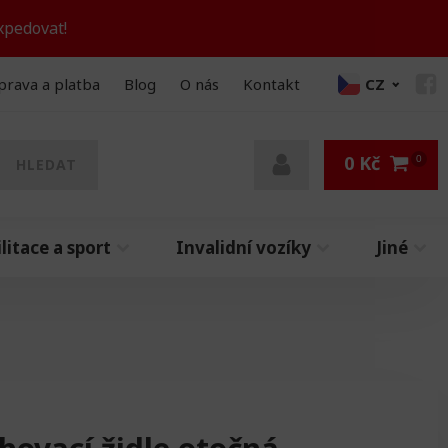
xpedovat!
prava a platba
Blog
O nás
Kontakt
CZ
0
Kč
HLEDAT
litace a sport
Invalidní vozíky
Jiné