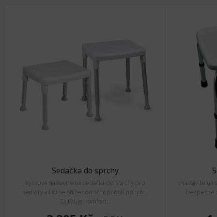
Sedačka do sprchy
S
Výškově nastavitelná sedačka do sprchy pro
Nastavitelná
seniory a lidi se sníženou schopností pohybu.
bezpečné s
Zajišťuje komfort...