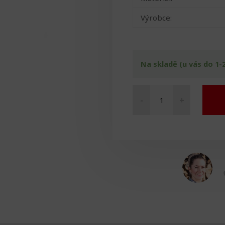
Výrobce:
Na skladě (u vás do 1-
-
+
Sprchovací
židle
otočná
množství