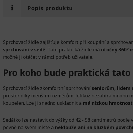
Popis produktu
Sprchovací židle zajišťuje komfort při koupání a sprchován
sprchování v sedě
. Tato praktická židle má
otočný 360° 
možné ji otáčet v rámci potřeb uživatele.
Pro koho bude praktická tato 
Sprchovací židle zkomfortní sprchování
seniorům, lidem 
prostor díky menším rozměrům. Jelikož nezabírá mnoho mís
koupelen. Lze ji snadno uskladnit a
má nízkou hmotnost
Sedátko lze nastavit do výšky od 42 - 58 centimetrů podle
pevně na svém místě a
neklouže ani na kluzkém povrch