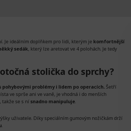
í. Je ideálním doplňkem pro lidi, kterým je
komfortnější
měkký sedák
, který lze aretovat ve 4 polohách. Je tedy
otočná stolička do sprchy?
s pohybovými problémy i lidem po operacích.
Šetří
ta ve sprše ani ve vaně, je vhodná i do menších
, takže se s ní
snadno manipuluje
.
 výšky uživatele. Díky speciálním gumovým nožičkám drží
u
.