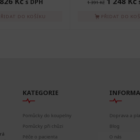
 826 Kč
1 248 Kč
s DPH
1 391 Kč
PŘIDAT DO KOŠÍKU
PŘIDAT DO KO
KATEGORIE
INFORMA
Pomůcky do koupelny
Doprava a pl
Pomůcky při chůzi
Blog
erá
Péče o pacienta
O nás