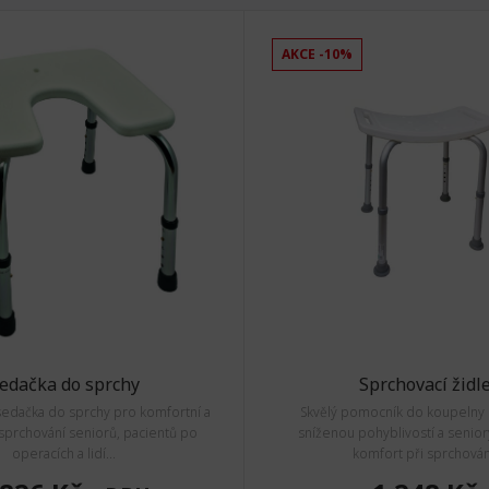
AKCE -10%
edačka do sprchy
Sprchovací židl
 sedačka do sprchy pro komfortní a
Skvělý pomocník do koupelny p
prchování seniorů, pacientů po
sníženou pohyblivostí a seniory
operacích a lidí...
komfort při sprchován